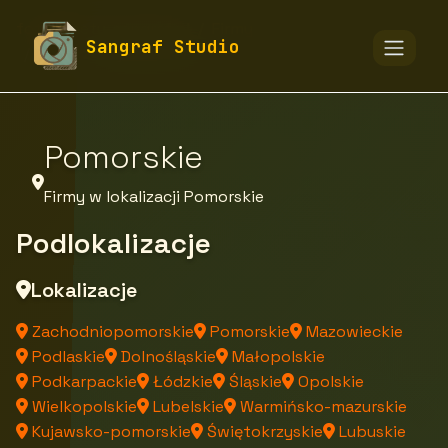
fototapety-sangraf.pl
Firmy
Sangraf Studio
Firmy z województwa
Pomorskie
Firmy w lokalizacji Pomorskie
Podlokalizacje
Lokalizacje
Zachodniopomorskie
Pomorskie
Mazowieckie
Podlaskie
Dolnośląskie
Małopolskie
Podkarpackie
Łódzkie
Śląskie
Opolskie
Wielkopolskie
Lubelskie
Warmińsko-mazurskie
Kujawsko-pomorskie
Świętokrzyskie
Lubuskie