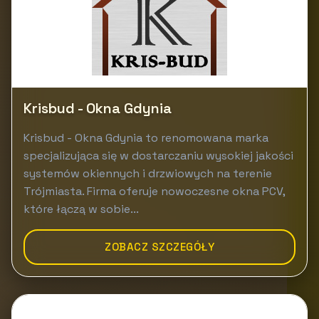
Krisbud - Okna Gdynia
Krisbud - Okna Gdynia to renomowana marka
specjalizująca się w dostarczaniu wysokiej jakości
systemów okiennych i drzwiowych na terenie
Trójmiasta. Firma oferuje nowoczesne okna PCV,
które łączą w sobie...
ZOBACZ SZCZEGÓŁY