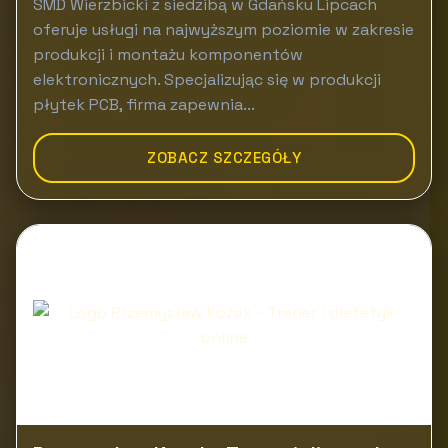
SMD Wierzbicki z siedzibą w Gdańsku Lipcach
oferuje usługi na najwyższym poziomie w zakresie
produkcji i montażu komponentów
elektronicznych. Specjalizując się w produkcji
płytek PCB, firma zapewnia...
ZOBACZ SZCZEGÓŁY