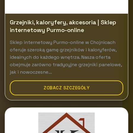
Grzejniki, kaloryfery, akcesoria | Sklep
internetowy Purmo-online
Sklep internetowy Purmo-online w Chojnicach
oferuje szeroką gamę grzejników i kaloryferów,
idealnych do każdego wnętrza. Nasza oferta
obejmuje zarówno tradycyjne grzejniki panelowe,
jak i nowoczesne...
ZOBACZ SZCZEGÓŁY