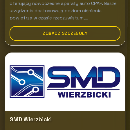
oferujący nowoczesne aparaty auto CPAP. Nasze
urządzenia dostosowują poziom ciśnienia
powietrza w czasie rzeczywistym,...
ZOBACZ SZCZEGÓŁY
SMD Wierzbicki