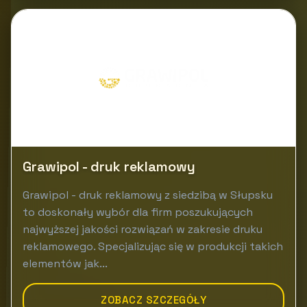
Grawipol - druk reklamowy
Grawipol - druk reklamowy z siedzibą w Słupsku
to doskonały wybór dla firm poszukujących
najwyższej jakości rozwiązań w zakresie druku
reklamowego. Specjalizując się w produkcji takich
elementów jak...
ZOBACZ SZCZEGÓŁY