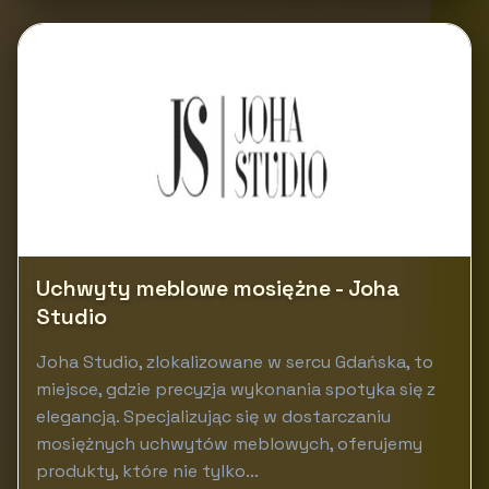
Uchwyty meblowe mosiężne - Joha
Studio
Joha Studio, zlokalizowane w sercu Gdańska, to
miejsce, gdzie precyzja wykonania spotyka się z
elegancją. Specjalizując się w dostarczaniu
mosiężnych uchwytów meblowych, oferujemy
produkty, które nie tylko...