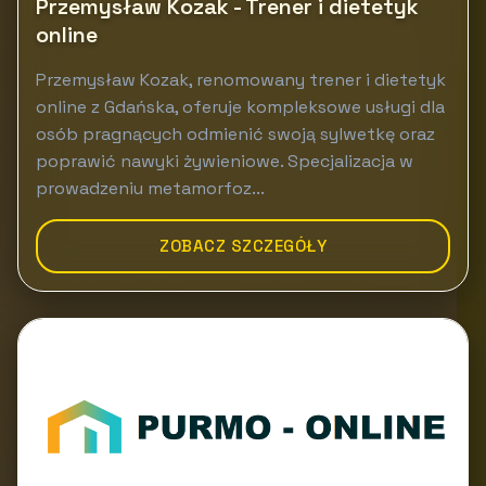
Przemysław Kozak - Trener i dietetyk
online
Przemysław Kozak, renomowany trener i dietetyk
online z Gdańska, oferuje kompleksowe usługi dla
osób pragnących odmienić swoją sylwetkę oraz
poprawić nawyki żywieniowe. Specjalizacja w
prowadzeniu metamorfoz...
ZOBACZ SZCZEGÓŁY