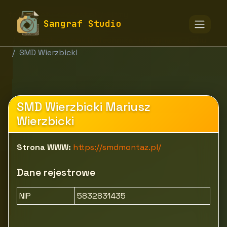
fototapety-sangraf.pl
Firmy
Sangraf Studio
Przemysł i produkcja
Automatyka, elektrotechnika i utrzymanie ruchu
SMD Wierzbicki
SMD Wierzbicki Mariusz
Wierzbicki
Strona WWW:
https://smdmontaz.pl/
Dane rejestrowe
NIP
5832831435