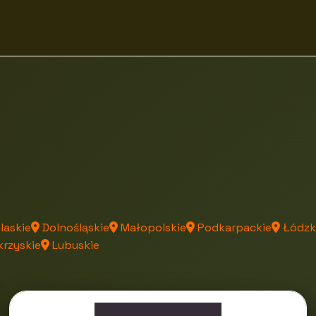
laskie
Dolnośląskie
Małopolskie
Podkarpackie
Łódzk
rzyskie
Lubuskie