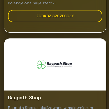
kolekcje obejmują szeroki...
ZOBACZ SZCZEGÓŁY
Raypath Shop
Raypath Shop, zlokalizowany w malowniczym