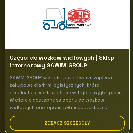
Części do wózków widłowych | Sklep
internetowy SAWIM-GROUP
SAWIM-GROUP w Zabierzowie tworzy zaplecze
zakupowe dla firm logistycznych, które
eksploatują wózki widłowe w trybie ciągłej pracy.
W ofercie dostępne są opony do wózków
widłowych oraz opony pełne do wózków...
ZOBACZ SZCZEGÓŁY