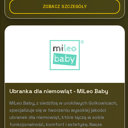
ZOBACZ SZCZEGÓŁY
Ubranka dla niemowląt - MiLeo Baby
MiLeo Baby, z siedzibą w urokliwych Golkowicach,
specjalizuje się w tworzeniu wysokiej jakości
ubranek dla niemowląt, które łączą w sobie
funkcjonalność, komfort i estetykę. Nasze