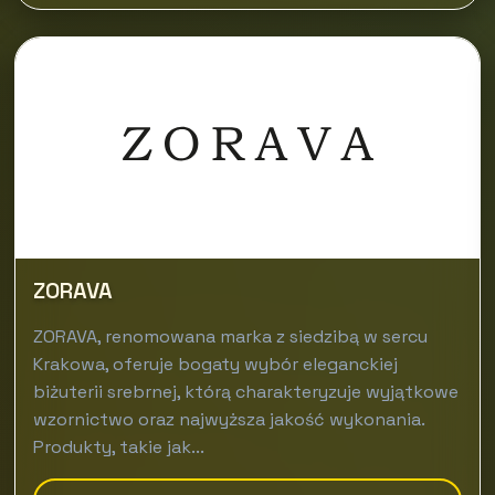
ZORAVA
ZORAVA, renomowana marka z siedzibą w sercu
Krakowa, oferuje bogaty wybór eleganckiej
biżuterii srebrnej, którą charakteryzuje wyjątkowe
wzornictwo oraz najwyższa jakość wykonania.
Produkty, takie jak...