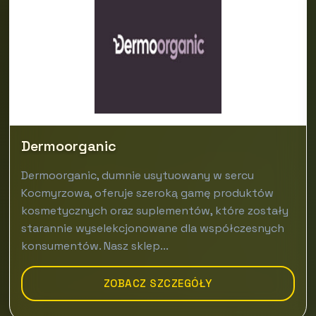
Dermoorganic
Dermoorganic, dumnie usytuowany w sercu
Kocmyrzowa, oferuje szeroką gamę produktów
kosmetycznych oraz suplementów, które zostały
starannie wyselekcjonowane dla współczesnych
konsumentów. Nasz sklep...
ZOBACZ SZCZEGÓŁY