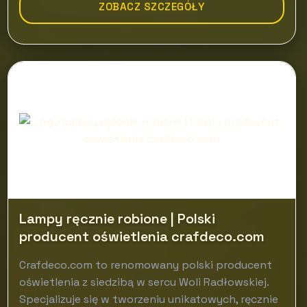
ZOBACZ SZCZEGÓŁY
Lampy ręcznie robione | Polski
producent oświetlenia crafdeco.com
Crafdeco.com to renomowany polski producent
oświetlenia z siedzibą w sercu Woli Radłowskiej.
Specjalizuje się w tworzeniu unikatowych, ręcznie