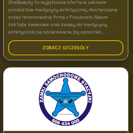
SheBeauty to wyjątkowa oferta w zakresie
produktów medycyny estetycznej, dostarczana
przez renomowaną firmę z Proszowic. Nasze
koktajle kwasowe oraz kwasy do medycyny
estetycznej są opracowane, by sprostać...
ZOBACZ SZCZEGÓŁY