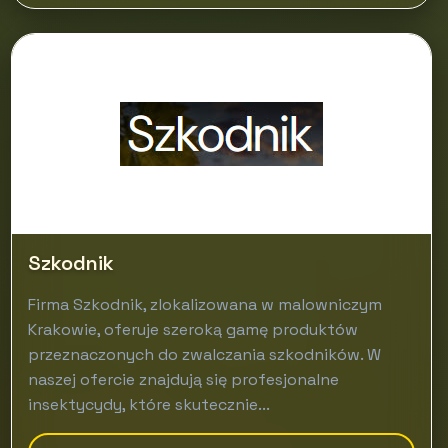
Szkodnik
Firma Szkodnik, zlokalizowana w malowniczym
Krakowie, oferuje szeroką gamę produktów
przeznaczonych do zwalczania szkodników. W
naszej ofercie znajdują się profesjonalne
insektycydy, które skutecznie...