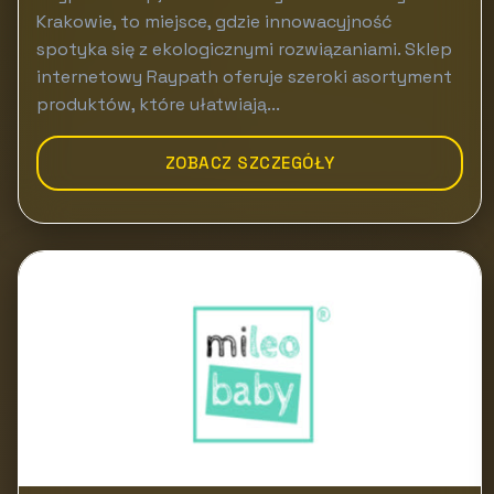
Krakowie, to miejsce, gdzie innowacyjność
spotyka się z ekologicznymi rozwiązaniami. Sklep
internetowy Raypath oferuje szeroki asortyment
produktów, które ułatwiają...
ZOBACZ SZCZEGÓŁY