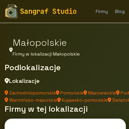
fototapety-sangraf.pl
Firmy
Firmy z województwa
Sangraf Studio
Firmy
Blog
Małopolskie
Firmy w lokalizacji Małopolskie
Podlokalizacje
Lokalizacje
Zachodniopomorskie
Pomorskie
Mazowieckie
Pod
Warmińsko-mazurskie
Kujawsko-pomorskie
Świętok
Firmy w tej lokalizacji