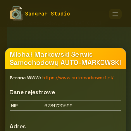
fototapety-sangraf.pl
Firmy
Sangraf Studio
Motoryzacja i transport
Serwis i warsztaty
Serwis Samochodowy AUTO MARKOWSKI
Michał Markowski Serwis
Samochodowy AUTO-MARKOWSKI
Strona WWW:
https://www.automarkowski.pl/
Dane rejestrowe
NIP
6781720599
Adres