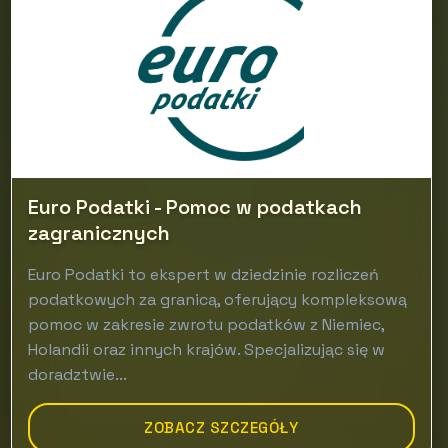
Euro Podatki - Pomoc w podatkach
zagranicznych
Euro Podatki to ekspert w dziedzinie rozliczeń
podatkowych za granicą, oferujący kompleksową
pomoc w zakresie zwrotu podatków z Niemiec,
Holandii oraz innych krajów. Specjalizując się w
doradztwie...
ZOBACZ SZCZEGÓŁY