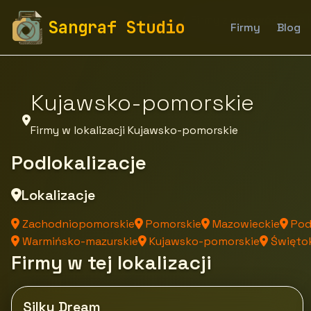
fototapety-sangraf.pl
Firmy
Firmy z województwa
Sangraf Studio
Firmy
Blog
Kujawsko-pomorskie
Firmy w lokalizacji Kujawsko-pomorskie
Podlokalizacje
Lokalizacje
Zachodniopomorskie
Pomorskie
Mazowieckie
Pod
Warmińsko-mazurskie
Kujawsko-pomorskie
Świętok
Firmy w tej lokalizacji
Silky Dream