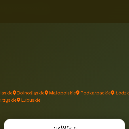
 Kujawsko-pomorskiego
laskie
Dolnośląskie
Małopolskie
Podkarpackie
Łódzk
rzyskie
Lubuskie