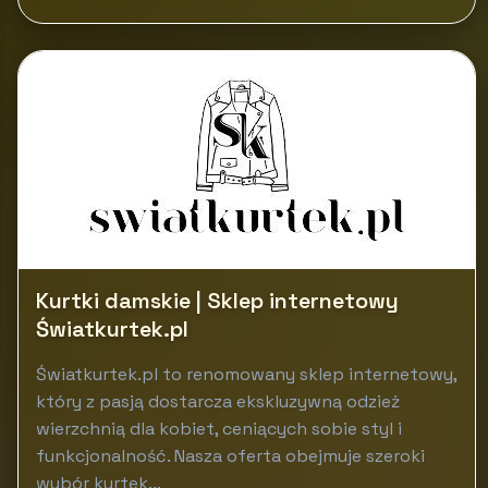
Kurtki damskie | Sklep internetowy
Światkurtek.pl
Światkurtek.pl to renomowany sklep internetowy,
który z pasją dostarcza ekskluzywną odzież
wierzchnią dla kobiet, ceniących sobie styl i
funkcjonalność. Nasza oferta obejmuje szeroki
wybór kurtek...