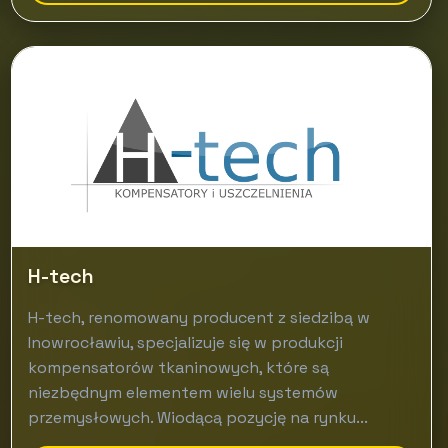
H-tech
H-tech, renomowany producent z siedzibą w
Inowrocławiu, specjalizuje się w produkcji
kompensatorów tkaninowych, które są
niezbędnym elementem wielu systemów
przemysłowych. Wiodącą pozycję na rynku...