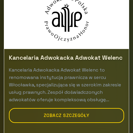
Kancelaria Adwokacka Adwokat Welenc
Kancelaria Adwokacka Adwokat Welenc to
renomowana instytucja prawnicza w sercu
Włocławka, specjalizująca się w szerokim zakresie
usług prawnych. Zespół doświadczonych
adwokatów oferuje kompleksową obsługę...
ZOBACZ SZCZEGÓŁY