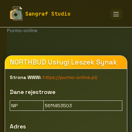
fototapety-sangraf.pl
Firmy
Dom i ogród
Sangraf Studio
Tekstylia i pozostałe wyposażenie
Grzejniki, kaloryfery, akcesoria | Sklep internetowy
Purmo-online
NORTHBUD Usługi Leszek Synak
Strona WWW:
https://purmo-online.pl/
Dane rejestrowe
NIP
5611453503
Adres