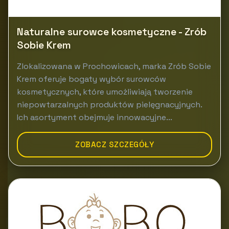
Naturalne surowce kosmetyczne - Zrób
Sobie Krem
Zlokalizowana w Prochowicach, marka Zrób Sobie
Krem oferuje bogaty wybór surowców
kosmetycznych, które umożliwiają tworzenie
niepowtarzalnych produktów pielęgnacyjnych.
Ich asortyment obejmuje innowacyjne...
ZOBACZ SZCZEGÓŁY