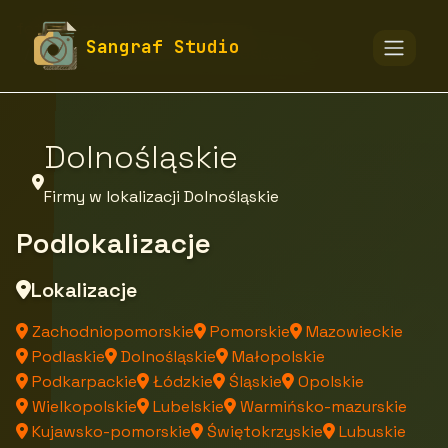
fototapety-sangraf.pl
Firmy
Sangraf Studio
Firmy z województwa Dolnośląskiego
Dolnośląskie
Firmy w lokalizacji Dolnośląskie
Podlokalizacje
Lokalizacje
Zachodniopomorskie
Pomorskie
Mazowieckie
Podlaskie
Dolnośląskie
Małopolskie
Podkarpackie
Łódzkie
Śląskie
Opolskie
Wielkopolskie
Lubelskie
Warmińsko-mazurskie
Kujawsko-pomorskie
Świętokrzyskie
Lubuskie