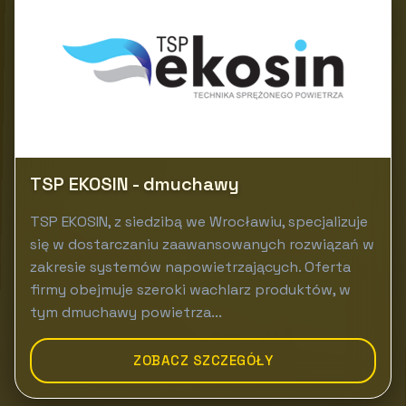
TSP EKOSIN - dmuchawy
TSP EKOSIN, z siedzibą we Wrocławiu, specjalizuje
się w dostarczaniu zaawansowanych rozwiązań w
zakresie systemów napowietrzających. Oferta
firmy obejmuje szeroki wachlarz produktów, w
tym dmuchawy powietrza...
ZOBACZ SZCZEGÓŁY