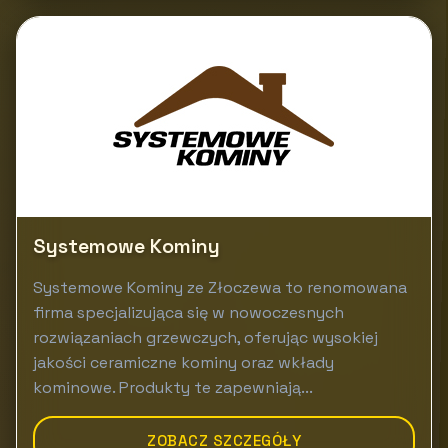
Systemowe Kominy
Systemowe Kominy ze Złoczewa to renomowana
firma specjalizująca się w nowoczesnych
rozwiązaniach grzewczych, oferując wysokiej
jakości ceramiczne kominy oraz wkłady
kominowe. Produkty te zapewniają...
ZOBACZ SZCZEGÓŁY