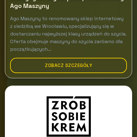
Ago Maszyny
Ago Maszyny to renomowany sklep internetowy
z siedzibą we Wrocławiu, specjalizujący się w
dostarczaniu najwyższej klasy urządzeń do szycia.
Oferta obejmuje maszyny do szycia zarówno dla
początkujących...
ZOBACZ SZCZEGÓŁY