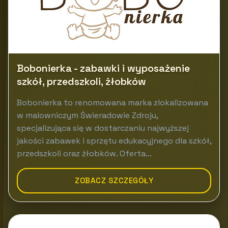
Bobonierka - zabawki i wyposażenie
szkół, przedszkoli, żłobków
Bobonierka to renomowana marka zlokalizowana
w malowniczym Świeradowie Zdroju,
specjalizująca się w dostarczaniu najwyższej
jakości zabawek i sprzętu edukacyjnego dla szkół,
przedszkoli oraz żłobków. Oferta...
ZOBACZ SZCZEGÓŁY