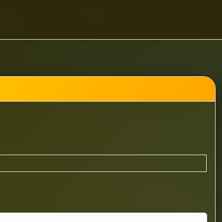
Surowce, energia i recykling
ży PCV