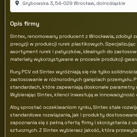
Grybowska 3, 54-029 Wrocław, dolnośląskie
Opis firmy
Sintex, renomowany producent z Wrocławia, zdobył za
precyzji w produkcji rurek plastikowych. Specjalizują
asortyment rurek i patyczków, idealnych do zastoso
materiały wykorzystywane w procesie produkcji gwar
Rury PCV od Sintex wyróżniają się nie tylko solidnością
zastosowanie w różnorodnych gałęziach przemysłu. P
standardach, które zapewniają doskonałe parametry 
Wybierając Sintex, klienci inwestują w innowacyjnoś
Aby sprostać oczekiwaniom rynku, Sintex stale rozwij
standardowe rozwiązania, jak i produkty dostosowan
zapoznania się z pełną ofertą firmy i skorzystania z 
sztucznych. Z Sintex wybierasz jakość, która przewyż