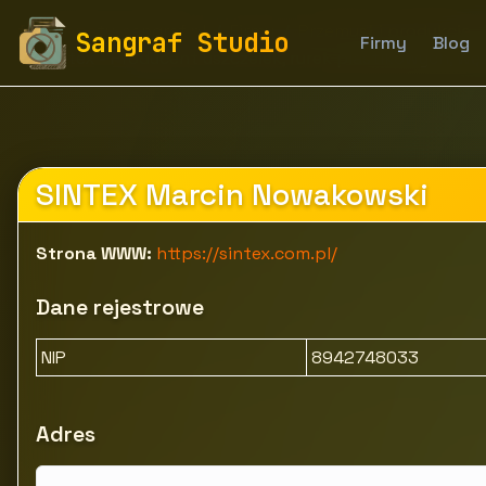
fototapety-sangraf.pl
Firmy
Przemysł i produkcja
Sangraf Studio
Firmy
Blog
Sintex - Producent uszczelek, rurek plastikowych, wę
SINTEX Marcin Nowakowski
Strona WWW:
https://sintex.com.pl/
Dane rejestrowe
NIP
8942748033
Adres