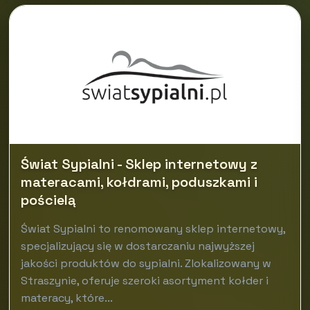
Świat Sypialni - Sklep internetowy z
materacami, kołdrami, poduszkami i
pościelą
Świat Sypialni to renomowany sklep internetowy,
specjalizujący się w dostarczaniu najwyższej
jakości produktów do sypialni. Zlokalizowany w
Straszynie, oferuje szeroki asortyment kołder i
materacy, które...