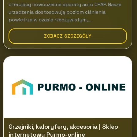
oferujący nowoczesne aparaty auto CPAP. Nasze
urządzenia dostosowują poziom ciśnienia
powietrza w czasie rzeczywistym,...
ZOBACZ SZCZEGÓŁY
Grzejniki, kaloryfery, akcesoria | Sklep
internetowy Purmo-online