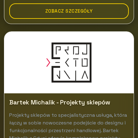
ZOBACZ SZCZEGÓŁY
Bartek Michalik - Projekty sklepów
Projekty sklepów to specjalistyczna usługa, która
łączy w sobie nowoczesne podejście do designu i
funkcjonalności przestrzeni handlowej. Bartek