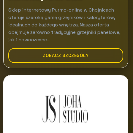
Sklep internetowy Purmo-online w Chojnicach
oferuje szeroką gamę grzejników i kaloryferów,
idealnych do każdego wnętrza. Nasza oferta
obejmuje zarówno tradycyjne grzejniki panelowe,
jak i nowoczesne...
ZOBACZ SZCZEGÓŁY