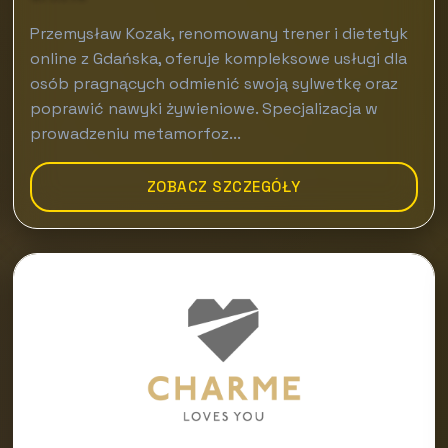
Przemysław Kozak, renomowany trener i dietetyk
online z Gdańska, oferuje kompleksowe usługi dla
osób pragnących odmienić swoją sylwetkę oraz
poprawić nawyki żywieniowe. Specjalizacja w
prowadzeniu metamorfoz...
ZOBACZ SZCZEGÓŁY