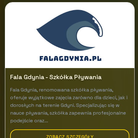
Fala Gdynia - Szkółka Pływania
Fala Gdynia, renomowana szkółka pływania,
oferuje wyjątkowe zajęcia zarówno dla dzieci, jak i
dorosłych na terenie Gdyni. Specjalizując się w
nauce pływania, szkółka zapewnia profesjonalne
podejście oraz...
ZOBACZ SZCZEGÓŁY