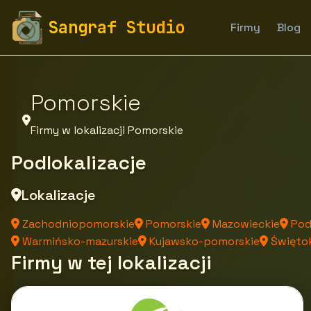
fototapety-sangraf.pl
Firmy
Firmy z województwa
Sangraf Studio
Firmy
Blog
Pomorskie
Firmy w lokalizacji Pomorskie
Podlokalizacje
Lokalizacje
Zachodniopomorskie
Pomorskie
Mazowieckie
Pod
Warmińsko-mazurskie
Kujawsko-pomorskie
Świętok
Firmy w tej lokalizacji