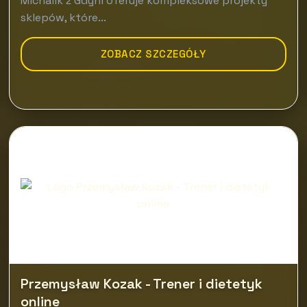
Michalik z Gdyni oferuje kompleksowe projekty
sklepów, które...
ZOBACZ SZCZEGÓŁY
Przemysław Kozak - Trener i dietetyk
online