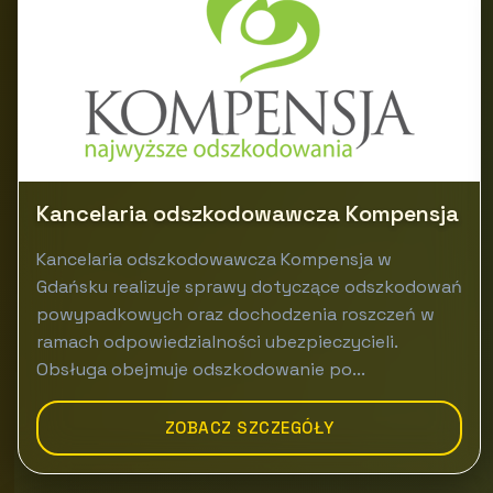
Kancelaria odszkodowawcza Kompensja
Kancelaria odszkodowawcza Kompensja w
Gdańsku realizuje sprawy dotyczące odszkodowań
powypadkowych oraz dochodzenia roszczeń w
ramach odpowiedzialności ubezpieczycieli.
Obsługa obejmuje odszkodowanie po...
ZOBACZ SZCZEGÓŁY