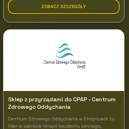
ZOBACZ SZCZEGÓŁY
Sklep z przyrządami do CPAP - Centrum
Zdrowego Oddychania
Centrum Zdrowego Oddychania w Chojnicach to
lider w zakresie terapii bezdechu sennego,