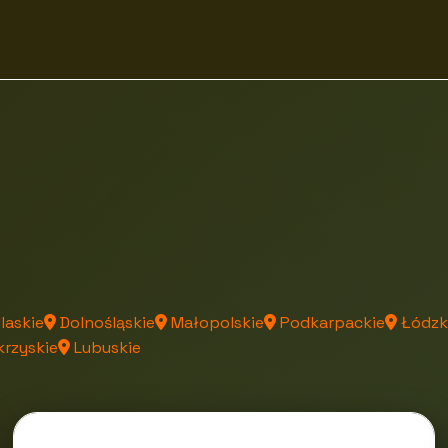
laskie
Dolnośląskie
Małopolskie
Podkarpackie
Łódzk
rzyskie
Lubuskie