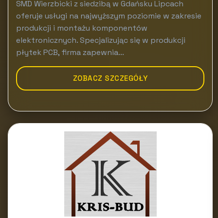
SMD Wierzbicki z siedzibą w Gdańsku Lipcach
oferuje usługi na najwyższym poziomie w zakresie
produkcji i montażu komponentów
elektronicznych. Specjalizując się w produkcji
płytek PCB, firma zapewnia...
ZOBACZ SZCZEGÓŁY