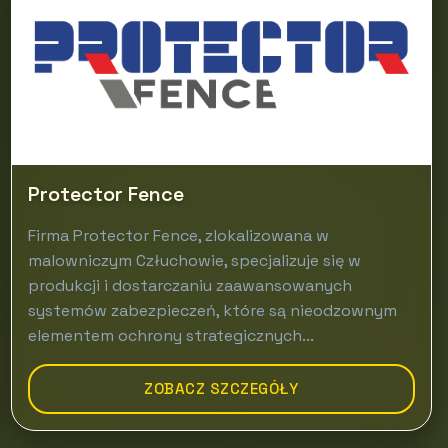
Protector Fence
Firma Protector Fence, zlokalizowana w
malowniczym Człuchowie, specjalizuje się w
produkcji i dostarczaniu zaawansowanych
systemów zabezpieczeń, które są nieodzownym
elementem ochrony strategicznych...
ZOBACZ SZCZEGÓŁY