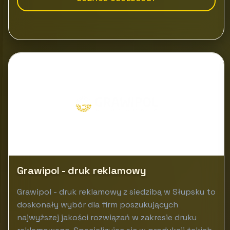
Grawipol - druk reklamowy
Grawipol - druk reklamowy z siedzibą w Słupsku to
doskonały wybór dla firm poszukujących
najwyższej jakości rozwiązań w zakresie druku