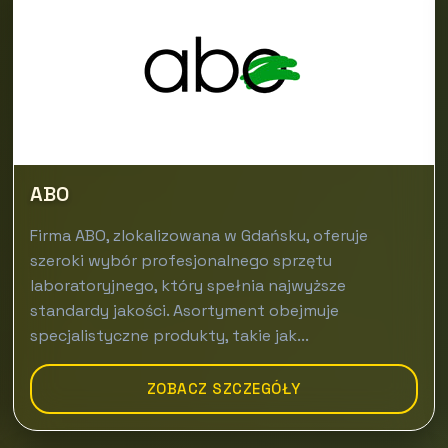
ABO
Firma ABO, zlokalizowana w Gdańsku, oferuje
szeroki wybór profesjonalnego sprzętu
laboratoryjnego, który spełnia najwyższe
standardy jakości. Asortyment obejmuje
specjalistyczne produkty, takie jak...
ZOBACZ SZCZEGÓŁY