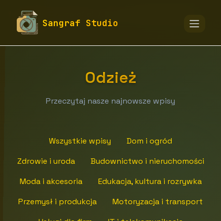
fototapety-sangraf.pl
Blog
Moda i akcesoria
Sangraf Studio
Odzież
Odzież
Przeczytaj nasze najnowsze wpisy
Wszystkie wpisy
Dom i ogród
Zdrowie i uroda
Budownictwo i nieruchomości
Moda i akcesoria
Edukacja, kultura i rozrywka
Przemysł i produkcja
Motoryzacja i transport