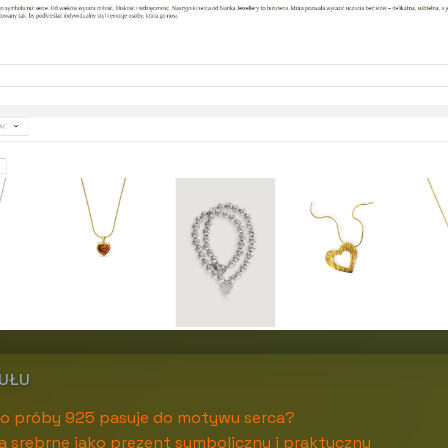
KUŁU
ro próby 925 pasuje do motywu serca?
ca srebrne jako prezent symboliczny i praktyczny