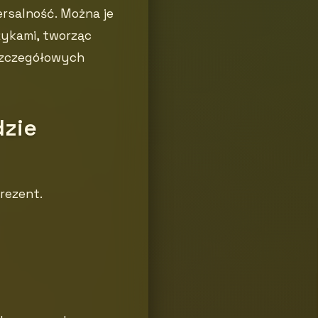
ersalność. Można je
zykami, tworząc
 szczegółowych
dzie
rezent.