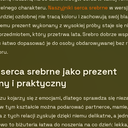
telnego charakteru.
Naszyjniki serca srebrne
w wersji
rdziej ozdobnej nie tracą koloru i zachowują swój bl
i temu prezent wykonany z wysokiej próby staje się n
przedmiotem, który przetrwa lata. Srebro dobrze wsp
c łatwo dopasować je do osoby obdarowywanej bez 
oru.
 serca srebrne jako prezent
ny i praktyczny
u kojarzy się z emocjami, dlatego sprawdza się niezal
 w tym kształcie można podarować partnerce, mamie,
a z tych relacji zyskuje dzięki niemu delikatne, a je
wo to biżuteria łatwa do noszenia na co dzień: lekka,