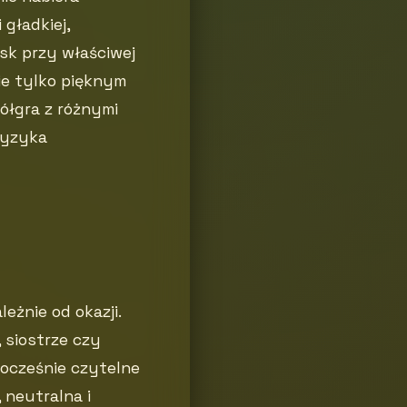
 gładkiej,
ask przy właściwej
ie tylko pięknym
ółgra z różnymi
ryzyka
eżnie od okazji.
 siostrze czy
dnocześnie czytelne
 neutralna i