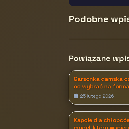
Podobne wpi
Powiązane wpi
Garsonka damska cz
co wybrać na forma
25 lutego 2026
Kapcie dla chłopcó
model, który wspier