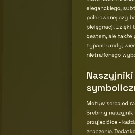
eleganckiego, sub
polerowanej czy ba
pielęgnacji. Dzięk
gestem, ale także 
typami urody, wię
nietrafionego wyb
Naszyjniki
symbolicz
Motyw serca od raz
Srebrny naszyjnik
przyjaciółce - każd
znaczenie. Dodatko