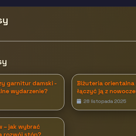
sy
sy
y garnitur damski -
Biżuteria orientalna
lne wydarzenie?
łączyć ją z nowocze
28 listopada 2025
w – jak wybrać
a rozwój stóp?