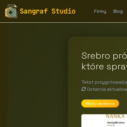
fototapety-sangraf.pl
Blog
Moda i akcesoria
Sangraf Studio
Firmy
Blog
Srebro pró
które spra
Tekst przygotował(a
Ostatnia aktualiza
Moda i akcesoria