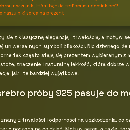
ebrny naszyjnik, który będzie trafionym upominkiem?
e naszyjniki serca na prezent
rzy się z klasyczną elegancją i trwałością, a motyw s
ej uniwersalnych symboli bliskości. Nic dziwnego, że 
ebrne tak często stają się prezentem wybieranym z 
totę, znaczenie i naturalną lekkość, która dobrze w
cje, jak i te bardziej wyjątkowe.
srebro próby 925 pasuje do 
 znany z trwałości i odporności na uszkodzenia, co 
terię noszoną na co dzień. Motyw serca w takiej form