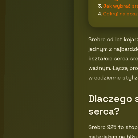
Jak wybrać sr
Odkryj najepsz
Srebro od lat koja
jednym z najbardzi
kształcie serca sr
ważnym. Łączą pros
w codzienne styliza
Dlaczego 
serca?
Srebro 925 to stop
materiałem na biżu