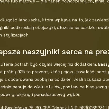
wane lub matowe — dla fanek nowoczesnych, mniej 
długość łańcuszka, która wpływa na to, jak zawiesz
yjniki podkreślają obojczyki, dłuższe są bardziej swo
 stylizacjach.
epsze naszyjniki serca na pr
uteria potrafi być czymś więcej niż dodatkiem.
Naszy
 próby 925 to prezent, który łączy trwałość, senty
je z obdarowaną osobą na co dzień. Jeśli szukasz u
ześnie pasuje do wielu stylów, postaw na klasyczną
o pewny, piękny i ponadczasowy wybór.
ul. Smoleńska 25, 80-058 Gdańsk | NIP: 5830068231 