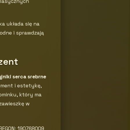
klasycznych
ka układa się na
bodne i sprawdzają
ezent
jniki serca srebrne
ment i estetykę,
pominku, który ma
 zawieszkę w
| REGON: 190768009