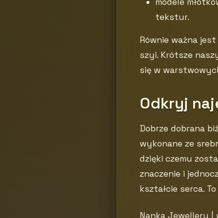
modele młotko
tekstur.
Równie ważna jest 
szyi. Krótsze nasz
się w warstwowych
Odkryj naj
Dobrze dobrana biż
wykonane ze srebra
dzięki czemu zosta
znaczenie i jednoc
kształcie serca. T
Nanka Jewellery | 