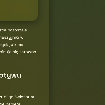
erca pozostaje
naszyjniki w
myślą o kimś
pisuje się zarówno
motywu
czyni go świetnym
ie nabiera