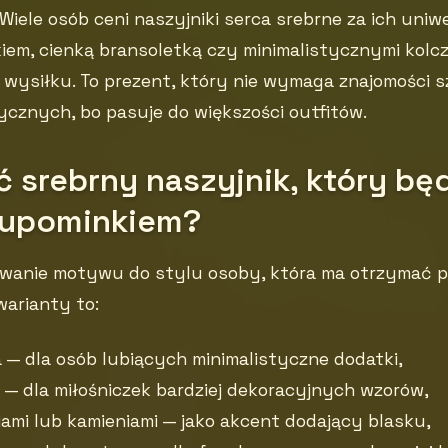
 Wiele osób ceni naszyjniki serca srebrne za ich uniw
iem, cienką bransoletką czy minimalistycznymi kolc
 wysiłku. To prezent, który nie wymaga znajomości
tycznych, bo pasuje do większości outfitów.
 srebrny naszyjnik, który bę
 upominkiem?
wanie motywu do stylu osoby, która ma otrzymać p
warianty to:
a — dla osób lubiących minimalistyczne dodatki,
— dla miłośniczek bardziej dekoracyjnych wzorów,
iami lub kamieniami — jako akcent dodający blasku,