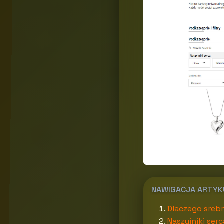
NAWIGACJA ARTY
Dlaczego sreb
Naszyjniki ser