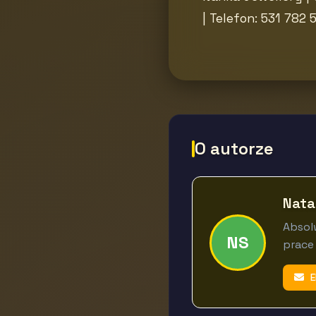
| Telefon: 531 782 
O autorze
Nata
Absolw
NS
prace
E