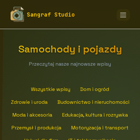
fototapety-sangraf.pl
Blog
Sangraf Studio
Motoryzacja i transport
Samochody i pojazdy
Samochody i pojazdy
Przeczytaj nasze najnowsze wpisy
Wszystkie wpisy
Dom i ogród
Zdrowie i uroda
Budownictwo i nieruchomości
Moda i akcesoria
Edukacja, kultura i rozrywka
Przemysł i produkcja
Motoryzacja i transport