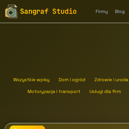
fototapety-sangraf.pl
Blog
Zdrowie i uroda
Kosme
Sangraf Studio
Firmy
Blog
Wszystkie wpisy
Dom i ogród
Zdrowie i uroda
Motoryzacja i transport
Usługi dla firm