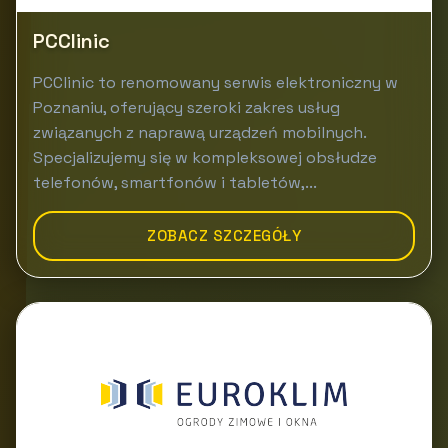
PCClinic
PCClinic to renomowany serwis elektroniczny w
Poznaniu, oferujący szeroki zakres usług
związanych z naprawą urządzeń mobilnych.
Specjalizujemy się w kompleksowej obsłudze
telefonów, smartfonów i tabletów,...
ZOBACZ SZCZEGÓŁY