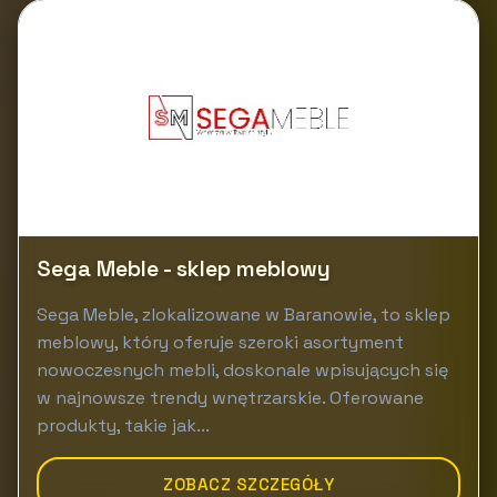
Sega Meble - sklep meblowy
Sega Meble, zlokalizowane w Baranowie, to sklep
meblowy, który oferuje szeroki asortyment
nowoczesnych mebli, doskonale wpisujących się
w najnowsze trendy wnętrzarskie. Oferowane
produkty, takie jak...
ZOBACZ SZCZEGÓŁY