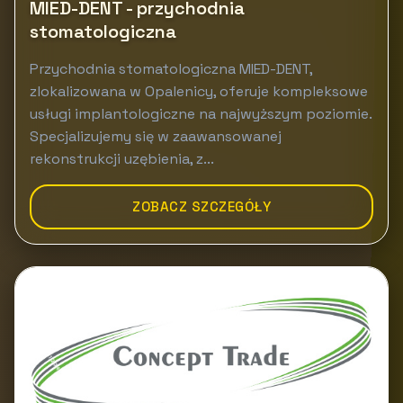
MIED-DENT - przychodnia
stomatologiczna
Przychodnia stomatologiczna MIED-DENT,
zlokalizowana w Opalenicy, oferuje kompleksowe
usługi implantologiczne na najwyższym poziomie.
Specjalizujemy się w zaawansowanej
rekonstrukcji uzębienia, z...
ZOBACZ SZCZEGÓŁY