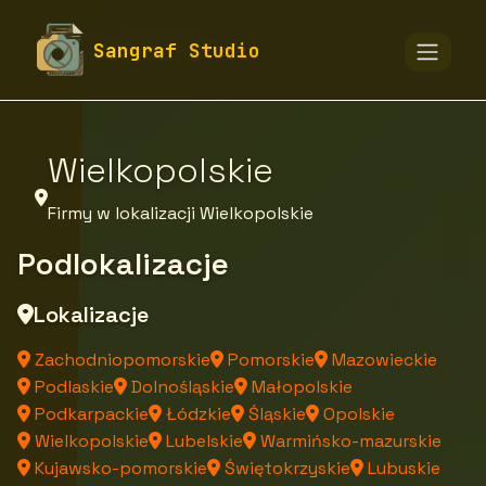
fototapety-sangraf.pl
Firmy
Sangraf Studio
Firmy z województwa
Wielkopolskie
Firmy w lokalizacji Wielkopolskie
Podlokalizacje
Lokalizacje
Zachodniopomorskie
Pomorskie
Mazowieckie
Podlaskie
Dolnośląskie
Małopolskie
Podkarpackie
Łódzkie
Śląskie
Opolskie
Wielkopolskie
Lubelskie
Warmińsko-mazurskie
Kujawsko-pomorskie
Świętokrzyskie
Lubuskie