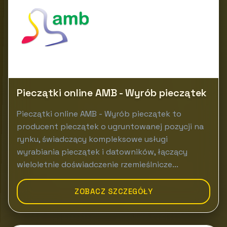
Pieczątki online AMB - Wyrób pieczątek
Pieczątki online AMB - Wyrób pieczątek to
producent pieczątek o ugruntowanej pozycji na
rynku, świadczący kompleksowe usługi
wyrabiania pieczątek i datowników, łączący
wieloletnie doświadczenie rzemieślnicze...
ZOBACZ SZCZEGÓŁY