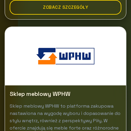
ZOBACZ SZCZEGÓŁY
Sklep meblowy WPHW
Sklep meblowy WPHW to platforma zakupowa
nastawiona na wygodę wyboru i dopasowanie do
stylu wnętrz, również z perspektywy Piły. W
ofercie znajdują się meble forte oraz różnorodne