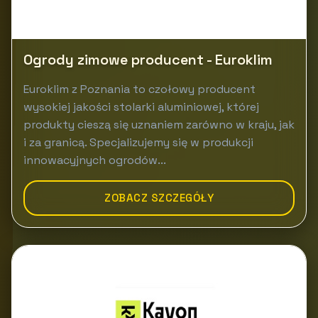
Ogrody zimowe producent - Euroklim
Euroklim z Poznania to czołowy producent
wysokiej jakości stolarki aluminiowej, której
produkty cieszą się uznaniem zarówno w kraju, jak
i za granicą. Specjalizujemy się w produkcji
innowacyjnych ogrodów...
ZOBACZ SZCZEGÓŁY