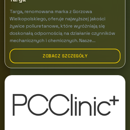
Targa, renomowana marka z Gorzowa
Wielkopolskiego, oferuje najwyższej jakości
żywice poliuretanowe, które wyróżniają się
doskonałą odpornością na działanie czynników
mechanicznych i chemicznych. Nasze...
ZOBACZ SZCZEGÓŁY