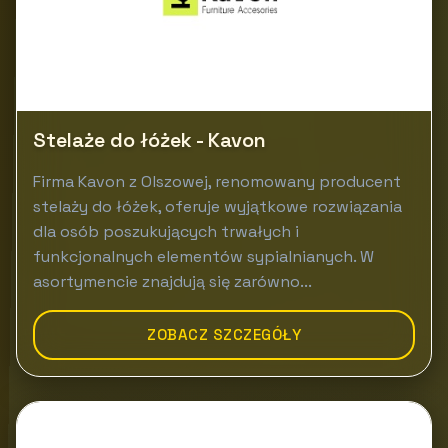
Stelaże do łóżek - Kavon
Firma Kavon z Olszowej, renomowany producent
stelaży do łóżek, oferuje wyjątkowe rozwiązania
dla osób poszukujących trwałych i
funkcjonalnych elementów sypialnianych. W
asortymencie znajdują się zarówno...
ZOBACZ SZCZEGÓŁY