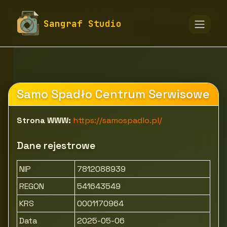
fototapety-sangraf.pl
Firmy
IT i telekomunikacja
Sangraf Studio
Oprogramowanie i usługi IT
Samo Spadło Centrum Serwisowe
Samo Spadło Centrum Serwisowe
Strona WWW:
https://samospadlo.pl/
Dane rejestrowe
NIP
7812088939
REGON
541643549
KRS
0001170964
Data
2025-05-06