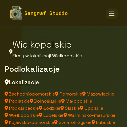
fototapety-sangraf.pl
Firmy
Sangraf Studio
Firmy z województwa
Wielkopolskie
Firmy w lokalizacji Wielkopolskie
Podlokalizacje
Lokalizacje
Zachodniopomorskie
Pomorskie
Mazowieckie
Podlaskie
Dolnośląskie
Małopolskie
Podkarpackie
Łódzkie
Śląskie
Opolskie
Wielkopolskie
Lubelskie
Warmińsko-mazurskie
Kujawsko-pomorskie
Świętokrzyskie
Lubuskie