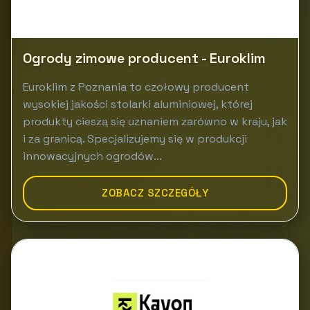
Ogrody zimowe producent - Euroklim
Euroklim z Poznania to czołowy producent
wysokiej jakości stolarki aluminiowej, której
produkty cieszą się uznaniem zarówno w kraju, jak
i za granicą. Specjalizujemy się w produkcji
innowacyjnych ogrodów...
ZOBACZ SZCZEGÓŁY