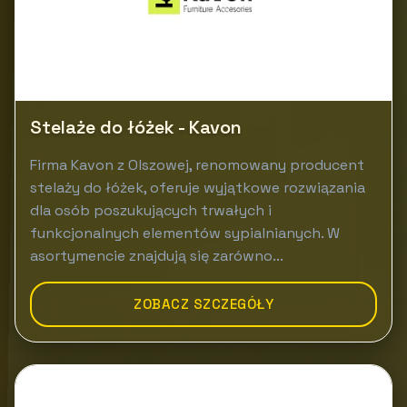
Stelaże do łóżek - Kavon
Firma Kavon z Olszowej, renomowany producent
stelaży do łóżek, oferuje wyjątkowe rozwiązania
dla osób poszukujących trwałych i
funkcjonalnych elementów sypialnianych. W
asortymencie znajdują się zarówno...
ZOBACZ SZCZEGÓŁY