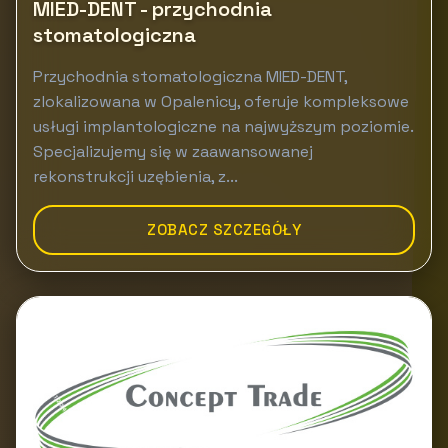
MIED-DENT - przychodnia
stomatologiczna
Przychodnia stomatologiczna MIED-DENT,
zlokalizowana w Opalenicy, oferuje kompleksowe
usługi implantologiczne na najwyższym poziomie.
Specjalizujemy się w zaawansowanej
rekonstrukcji uzębienia, z...
ZOBACZ SZCZEGÓŁY