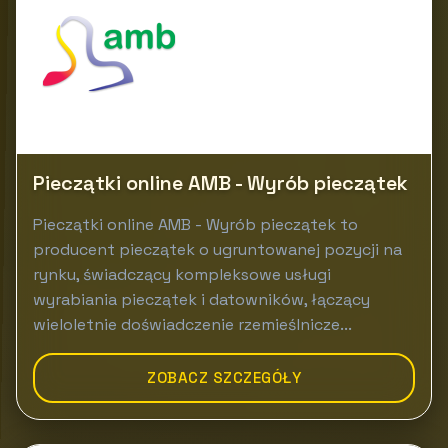
Pieczątki online AMB - Wyrób pieczątek
Pieczątki online AMB - Wyrób pieczątek to
producent pieczątek o ugruntowanej pozycji na
rynku, świadczący kompleksowe usługi
wyrabiania pieczątek i datowników, łączący
wieloletnie doświadczenie rzemieślnicze...
ZOBACZ SZCZEGÓŁY