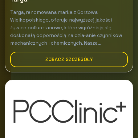
Targa, renomowana marka z Gorzowa
Wielkopolskiego, oferuje najwyższej jakości
żywice poliuretanowe, które wyróżniają się
doskonałą odpornością na działanie czynników
mechanicznych i chemicznych. Nasze...
ZOBACZ SZCZEGÓŁY