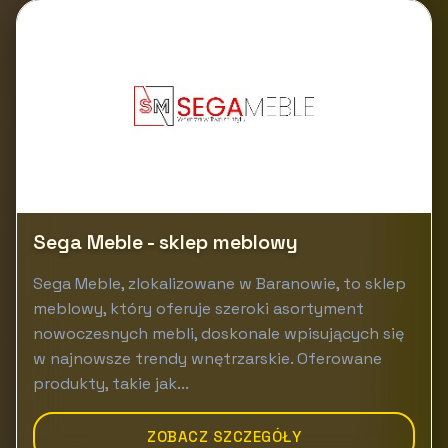
Sega Meble - sklep meblowy
Sega Meble, zlokalizowane w Baranowie, to sklep
meblowy, który oferuje szeroki asortyment
nowoczesnych mebli, doskonale wpisujących się
w najnowsze trendy wnętrzarskie. Oferowane
produkty, takie jak...
ZOBACZ SZCZEGÓŁY