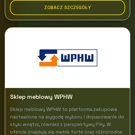
ZOBACZ SZCZEGÓŁY
Sklep meblowy WPHW
Sklep meblowy WPHW to platforma zakupowa
nastawiona na wygodę wyboru i dopasowanie do
stylu wnętrz, również z perspektywy Piły. W
ofercie znajdują się meble forte oraz różnorodne