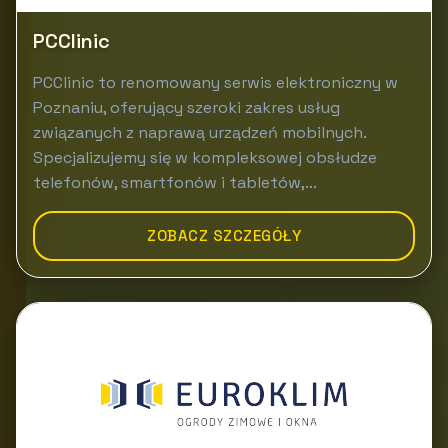
PCClinic
PCClinic to renomowany serwis elektroniczny w
Poznaniu, oferujący szeroki zakres usług
związanych z naprawą urządzeń mobilnych.
Specjalizujemy się w kompleksowej obsłudze
telefonów, smartfonów i tabletów,...
ZOBACZ SZCZEGÓŁY