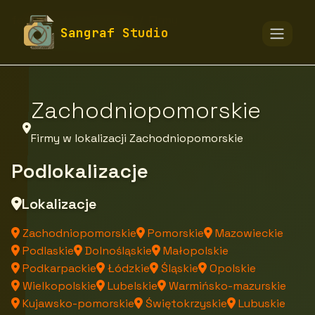
fototapety-sangraf.pl
Firmy
Sangraf Studio
Firmy z województwa
Zachodniopomorskie
Firmy w lokalizacji Zachodniopomorskie
Podlokalizacje
Lokalizacje
Zachodniopomorskie
Pomorskie
Mazowieckie
Podlaskie
Dolnośląskie
Małopolskie
Podkarpackie
Łódzkie
Śląskie
Opolskie
Wielkopolskie
Lubelskie
Warmińsko-mazurskie
Kujawsko-pomorskie
Świętokrzyskie
Lubuskie