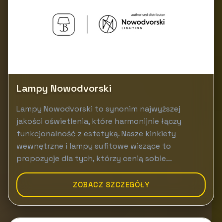
Lampy Nowodvorski
Lampy Nowodvorski to synonim najwyższej
jakości oświetlenia, które harmonijnie łączy
funkcjonalność z estetyką. Nasze kinkiety
wewnętrzne i lampy sufitowe wiszące to
propozycje dla tych, którzy cenią sobie...
ZOBACZ SZCZEGÓŁY