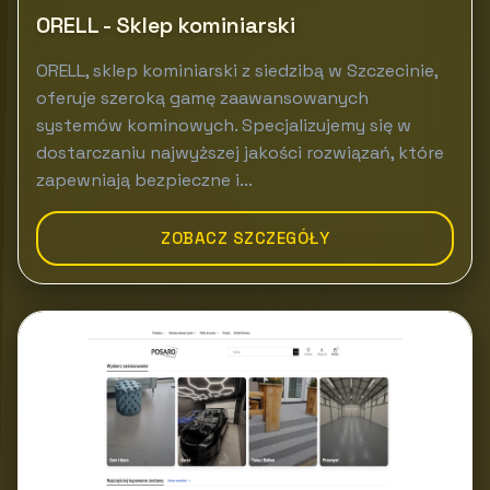
ORELL - Sklep kominiarski
ORELL, sklep kominiarski z siedzibą w Szczecinie,
oferuje szeroką gamę zaawansowanych
systemów kominowych. Specjalizujemy się w
dostarczaniu najwyższej jakości rozwiązań, które
zapewniają bezpieczne i...
ZOBACZ SZCZEGÓŁY