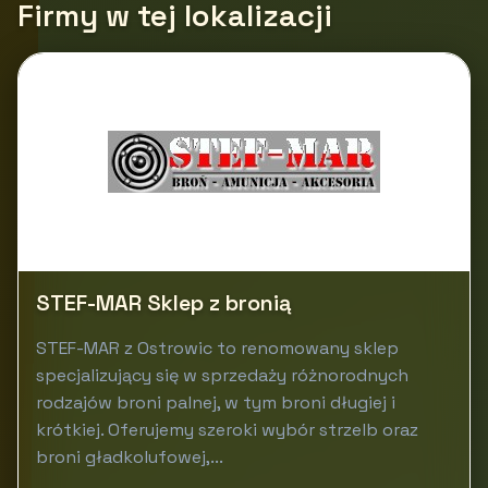
Firmy w tej lokalizacji
STEF-MAR Sklep z bronią
STEF-MAR z Ostrowic to renomowany sklep
specjalizujący się w sprzedaży różnorodnych
rodzajów broni palnej, w tym broni długiej i
krótkiej. Oferujemy szeroki wybór strzelb oraz
broni gładkolufowej,...