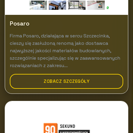
Posaro
Firma Posaro, działająca w sercu Szczecinka,
cieszy się zasłużoną renomą jako dostawca
najwyższej jakości materiałów budowlanych,
szczególnie specjalizując się w zaawansowanych
rozwiązaniach z zakresu...
ZOBACZ SZCZEGÓŁY