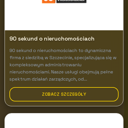
90 sekund o nieruchomościach
90 sekund o nieruchomościach to dynamiczna
firma z siedzibą w Szczecinie, specjalizująca się w
kompleksowym administrowaniu
nieruchomościami. Nasze usługi obejmują pełne
spektrum działań zarządczych, od...
ZOBACZ SZCZEGÓŁY