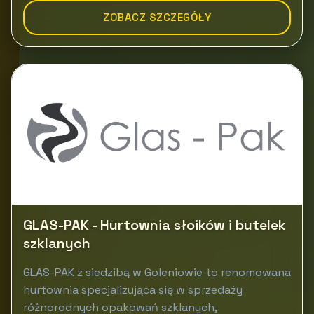
ZOBACZ SZCZEGÓŁY
GLAS-PAK - Hurtownia słoików i butelek
szklanych
GLAS-PAK z siedzibą w Goleniowie to renomowana
hurtownia specjalizująca się w sprzedaży
różnorodnych opakowań szklanych,