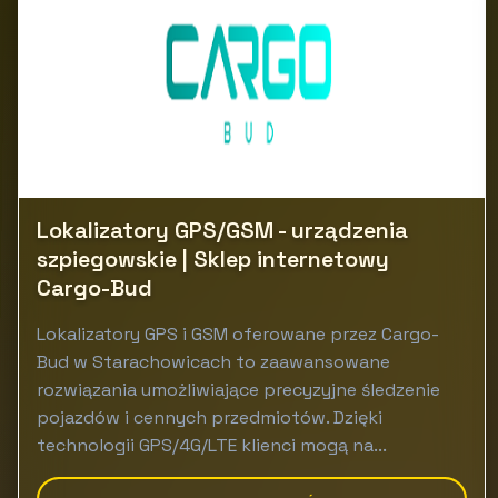
Lokalizatory GPS/GSM - urządzenia
szpiegowskie | Sklep internetowy
Cargo-Bud
Lokalizatory GPS i GSM oferowane przez Cargo-
Bud w Starachowicach to zaawansowane
rozwiązania umożliwiające precyzyjne śledzenie
pojazdów i cennych przedmiotów. Dzięki
technologii GPS/4G/LTE klienci mogą na...