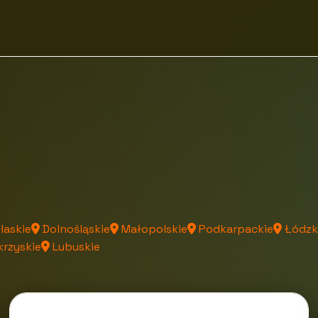
laskie
Dolnośląskie
Małopolskie
Podkarpackie
Łódzk
rzyskie
Lubuskie