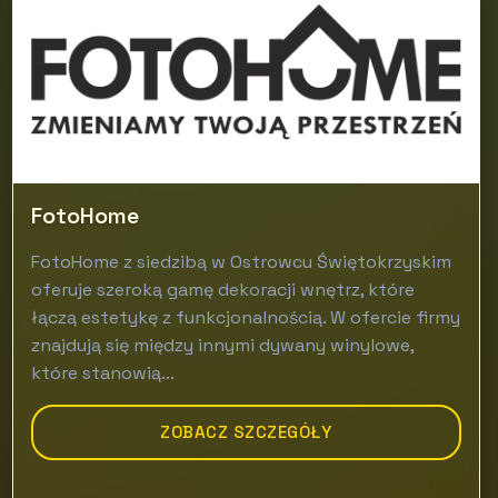
FotoHome
FotoHome z siedzibą w Ostrowcu Świętokrzyskim
oferuje szeroką gamę dekoracji wnętrz, które
łączą estetykę z funkcjonalnością. W ofercie firmy
znajdują się między innymi dywany winylowe,
które stanowią...
ZOBACZ SZCZEGÓŁY