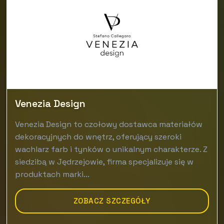
Venezia Design
Venezia Design to czołowy dostawca materiałów
dekoracyjnych do wnętrz, oferujący szeroki
wachlarz farb i tynków o unikalnym charakterze. Z
siedzibą w Jędrzejowie, firma specjalizuje się w
produktach marki...
ZOBACZ SZCZEGÓŁY