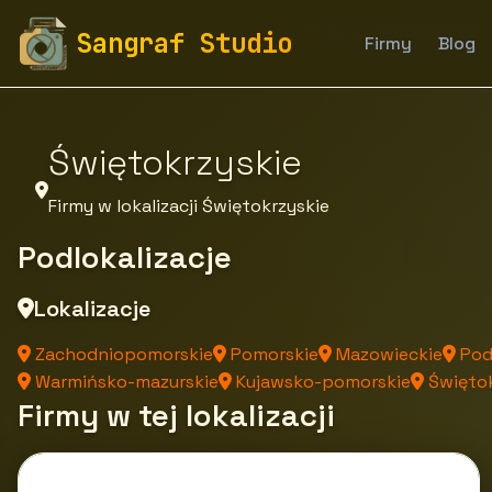
fototapety-sangraf.pl
Firmy
Firmy z województwa
Sangraf Studio
Firmy
Blog
Świętokrzyskie
Firmy w lokalizacji Świętokrzyskie
Podlokalizacje
Lokalizacje
Zachodniopomorskie
Pomorskie
Mazowieckie
Pod
Warmińsko-mazurskie
Kujawsko-pomorskie
Świętok
Firmy w tej lokalizacji