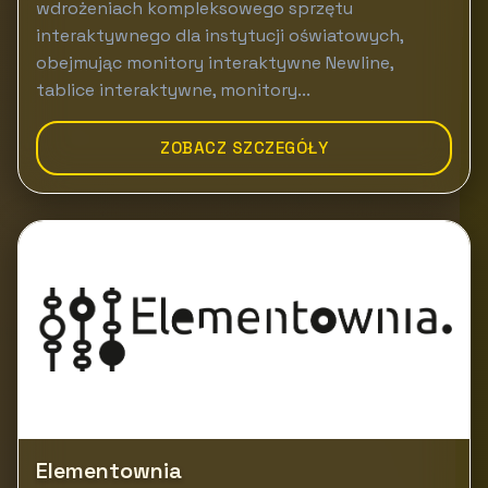
wdrożeniach kompleksowego sprzętu
interaktywnego dla instytucji oświatowych,
obejmując monitory interaktywne Newline,
tablice interaktywne, monitory...
ZOBACZ SZCZEGÓŁY
Elementownia