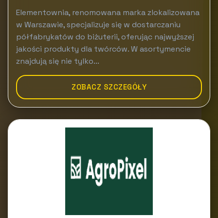
Elementownia, renomowana marka zlokalizowana
w Warszawie, specjalizuje się w dostarczaniu
półfabrykatów do biżuterii, oferując najwyższej
jakości produkty dla twórców. W asortymencie
znajdują się nie tylko...
ZOBACZ SZCZEGÓŁY