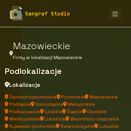
fototapety-sangraf.pl
Firmy
Sangraf Studio
Firmy z województwa
Mazowieckie
Firmy w lokalizacji Mazowieckie
Podlokalizacje
Lokalizacje
Zachodniopomorskie
Pomorskie
Mazowieckie
Podlaskie
Dolnośląskie
Małopolskie
Podkarpackie
Łódzkie
Śląskie
Opolskie
Wielkopolskie
Lubelskie
Warmińsko-mazurskie
Kujawsko-pomorskie
Świętokrzyskie
Lubuskie