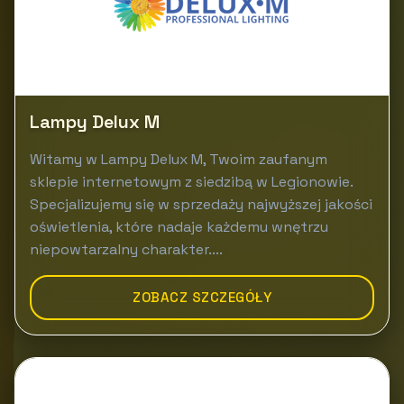
Lampy Delux M
Witamy w Lampy Delux M, Twoim zaufanym
sklepie internetowym z siedzibą w Legionowie.
Specjalizujemy się w sprzedaży najwyższej jakości
oświetlenia, które nadaje każdemu wnętrzu
niepowtarzalny charakter....
ZOBACZ SZCZEGÓŁY