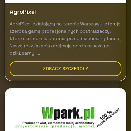
AgroPixel
AgroPixel, działający na terenie Warszawy, oferuje
szeroką gamę profesjonalnych odstraszaczy,
które skutecznie chronią przed niechcianą fauną.
Nasze rozwiązania obejmują odstraszacze na
dziki, sarny i...
ZOBACZ SZCZEGÓŁY