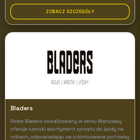
ZOBACZ SZCZEGÓŁY
Bladers
Sklep Bladers zlokalizowany w sercu Warszawy
oferuje szeroki asortyment sprzętu do jazdy na
rolkach, odpowiadając na zróżnicowane potrzeby