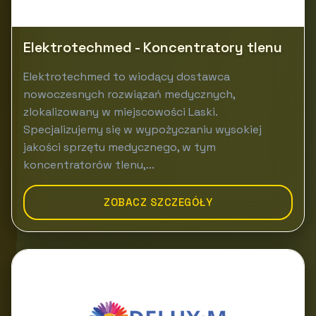
Elektrotechmed - Koncentratory tlenu
Elektrotechmed to wiodący dostawca
nowoczesnych rozwiązań medycznych,
zlokalizowany w miejscowości Laski.
Specjalizujemy się w wypożyczaniu wysokiej
jakości sprzętu medycznego, w tym
koncentratorów tlenu,...
ZOBACZ SZCZEGÓŁY