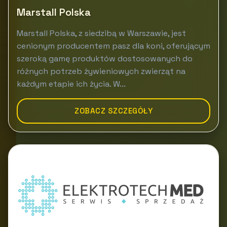
Marstall Polska
Marstall Polska, z siedzibą w Warszawie, jest
cenionym producentem pasz dla koni, oferującym
szeroką gamę produktów dostosowanych do
różnych potrzeb żywieniowych zwierząt na
każdym etapie ich życia. W...
ZOBACZ SZCZEGÓŁY