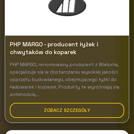
PHP MARGO - producent łyżek i
chwytaków do koparek
PHP MARGO, renomowany producent z Wielunia,
specjalizuje się w dostarczaniu wysokiej jakości
osprzętu budowlanego, obejmującego łyżki do
ładowarek i koparek. Produkty te wyróżniają się
solidnością...
ZOBACZ SZCZEGÓŁY