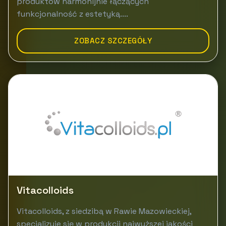
produktów harmonijnie łączących
funkcjonalność z estetyką....
ZOBACZ SZCZEGÓŁY
Vitacolloids
Vitacolloids, z siedzibą w Rawie Mazowieckiej,
specjalizuje się w produkcji najwyższej jakości