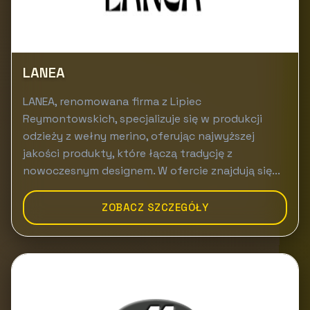
LANEA
LANEA, renomowana firma z Lipiec
Reymontowskich, specjalizuje się w produkcji
odzieży z wełny merino, oferując najwyższej
jakości produkty, które łączą tradycję z
nowoczesnym designem. W ofercie znajdują się...
ZOBACZ SZCZEGÓŁY