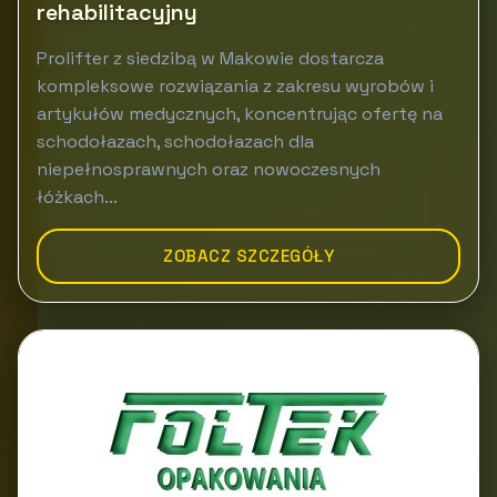
rehabilitacyjny
Prolifter z siedzibą w Makowie dostarcza
kompleksowe rozwiązania z zakresu wyrobów i
artykułów medycznych, koncentrując ofertę na
schodołazach, schodołazach dla
niepełnosprawnych oraz nowoczesnych
łóżkach...
ZOBACZ SZCZEGÓŁY