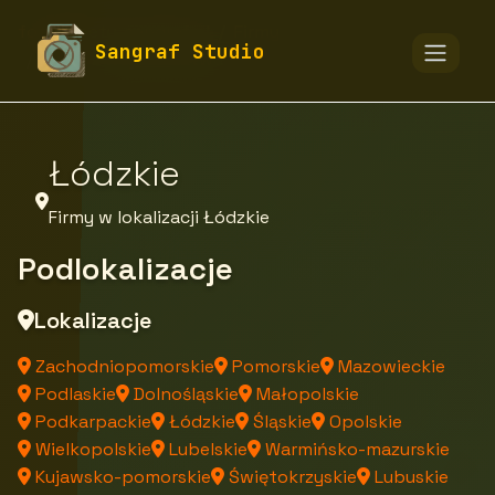
fototapety-sangraf.pl
Firmy
Sangraf Studio
Firmy z województwa
Łódzkie
Firmy w lokalizacji Łódzkie
Podlokalizacje
Lokalizacje
Zachodniopomorskie
Pomorskie
Mazowieckie
Podlaskie
Dolnośląskie
Małopolskie
Podkarpackie
Łódzkie
Śląskie
Opolskie
Wielkopolskie
Lubelskie
Warmińsko-mazurskie
Kujawsko-pomorskie
Świętokrzyskie
Lubuskie