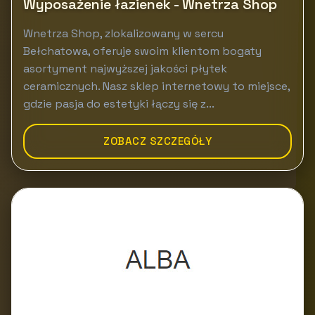
Wyposażenie łazienek - Wnetrza Shop
Wnetrza Shop, zlokalizowany w sercu
Bełchatowa, oferuje swoim klientom bogaty
asortyment najwyższej jakości płytek
ceramicznych. Nasz sklep internetowy to miejsce,
gdzie pasja do estetyki łączy się z...
ZOBACZ SZCZEGÓŁY