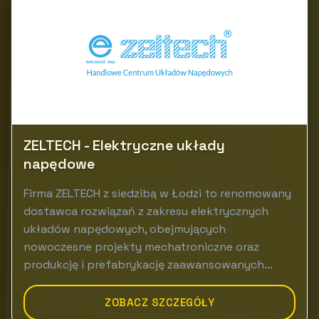
ZELTECH - Elektryczne układy
napędowe
Firma ZELTECH z siedzibą w Łodzi to renomowany
dostawca rozwiązań z zakresu elektrycznych
układów napędowych, obejmujących
nowoczesne projekty mechatroniczne oraz
produkcję i prefabrykację zaawansowanych...
ZOBACZ SZCZEGÓŁY