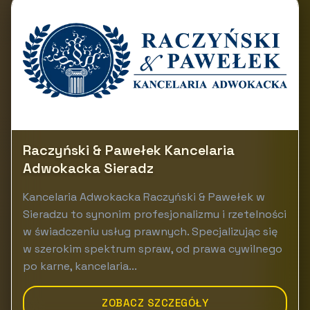
Raczyński & Pawełek Kancelaria
Adwokacka Sieradz
Kancelaria Adwokacka Raczyński & Pawełek w
Sieradzu to synonim profesjonalizmu i rzetelności
w świadczeniu usług prawnych. Specjalizując się
w szerokim spektrum spraw, od prawa cywilnego
po karne, kancelaria...
ZOBACZ SZCZEGÓŁY