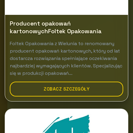
Producent opakowań
kartonowychFoltek Opakowania
Foltek Opakowania z Wielunia to renomowany
producent opakowań kartonowych, który od lat
dostarcza rozwiązania spełniające oczekiwania
najbardziej wymagających klientów. Specjalizując
się w produkcji opakowań...
ZOBACZ SZCZEGÓŁY