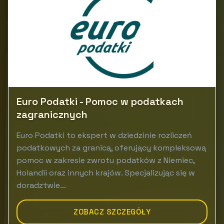
Euro Podatki - Pomoc w podatkach
zagranicznych
Euro Podatki to ekspert w dziedzinie rozliczeń
podatkowych za granicą, oferujący kompleksową
pomoc w zakresie zwrotu podatków z Niemiec,
Holandii oraz innych krajów. Specjalizując się w
doradztwie...
ZOBACZ SZCZEGÓŁY