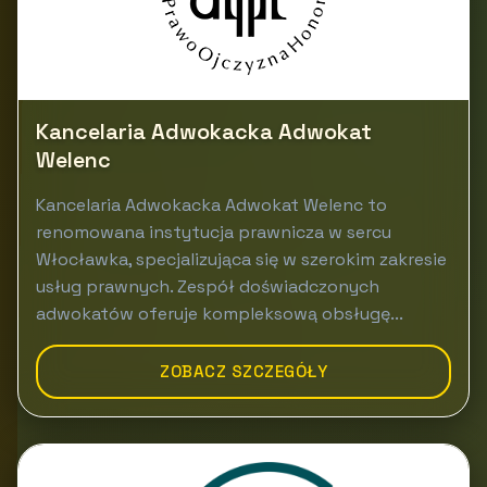
Kancelaria Adwokacka Adwokat
Welenc
Kancelaria Adwokacka Adwokat Welenc to
renomowana instytucja prawnicza w sercu
Włocławka, specjalizująca się w szerokim zakresie
usług prawnych. Zespół doświadczonych
adwokatów oferuje kompleksową obsługę...
ZOBACZ SZCZEGÓŁY