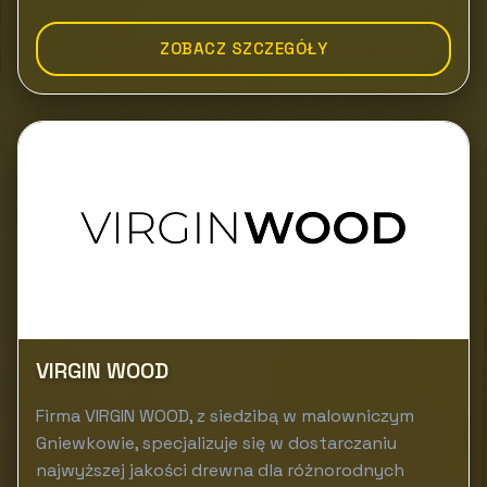
ZOBACZ SZCZEGÓŁY
VIRGIN WOOD
Firma VIRGIN WOOD, z siedzibą w malowniczym
Gniewkowie, specjalizuje się w dostarczaniu
najwyższej jakości drewna dla różnorodnych