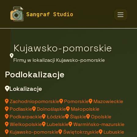
fototapety-sangraf.pl
Firmy
Sangraf Studio
Firmy z województwa Kujawsko-pomorskiego
Kujawsko-pomorskie
Firmy w lokalizacji Kujawsko-pomorskie
Podlokalizacje
Lokalizacje
Zachodniopomorskie
Pomorskie
Mazowieckie
Podlaskie
Dolnośląskie
Małopolskie
Podkarpackie
Łódzkie
Śląskie
Opolskie
Wielkopolskie
Lubelskie
Warmińsko-mazurskie
Kujawsko-pomorskie
Świętokrzyskie
Lubuskie