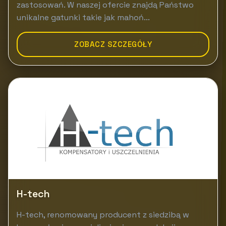
zastosowań. W naszej ofercie znajdą Państwo
unikalne gatunki takie jak mahoń...
ZOBACZ SZCZEGÓŁY
H-tech
H-tech, renomowany producent z siedzibą w