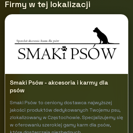
Firmy w tej lokalizacji
Smaki Psów - akcesoria i karmy dla
psów
Smaki Psów to ceniony dostawca najwyższej
jakości produktów dedykowanych Twojemu psu,
zlokalizowany w Częstochowie. Specjalizujemy się
w oferowaniu szerokiej gamy karm dla psów,
które dostarczają niezbędnych...