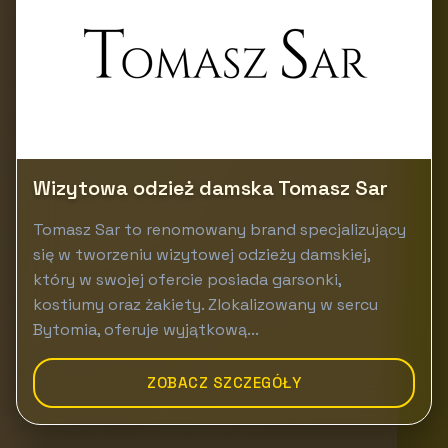
Wizytowa odzież damska Tomasz Sar
Tomasz Sar to renomowany brand specjalizujący
się w tworzeniu wizytowej odzieży damskiej,
który w swojej ofercie posiada garsonki,
kostiumy oraz żakiety. Zlokalizowany w sercu
Bytomia, oferuje wyjątkową...
ZOBACZ SZCZEGÓŁY