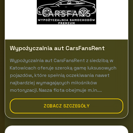
Wypożyczalnia aut CarsFansRent
Wypożyczalnia aut CarsFansRent z siedzibą w
Katowicach oferuje szeroką gamę luksusowych
pojazdów, które spełnią oczekiwania nawet
najbardziej wymagających miłośników
motoryzacji. Nasza flota obejmuje m.in....
ZOBACZ SZCZEGÓŁY