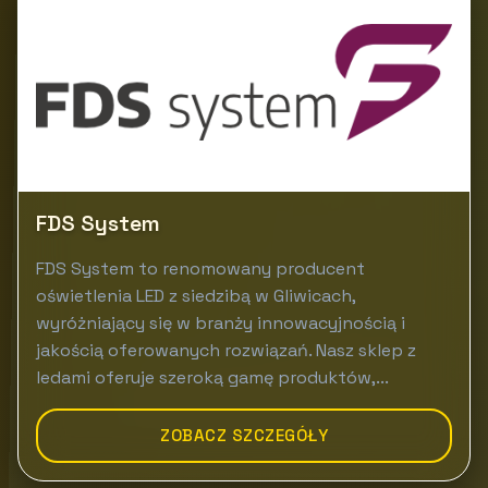
FDS System
FDS System to renomowany producent
oświetlenia LED z siedzibą w Gliwicach,
wyróżniający się w branży innowacyjnością i
jakością oferowanych rozwiązań. Nasz sklep z
ledami oferuje szeroką gamę produktów,...
ZOBACZ SZCZEGÓŁY