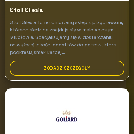
Stoll Silesia
Stoll Silesia to renomowany sklep z przyprawami,
którego siedziba znajduje się w malowniczym
Mikołowie. Specjalizujemy się w dostarczaniu
najwyższej jakości dodatków do potraw, które
podkreślą smak każdej...
ZOBACZ SZCZEGÓŁY