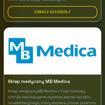
ZOBACZ SZCZEGÓŁY
Sklep medyczny MB Medica
Sklep medyczny MB Medica z Częstochowy
oferuje szeroką gamę wysokiej jakości sprzętu
rehabilitacyjnego, który wspiera proces powrotu