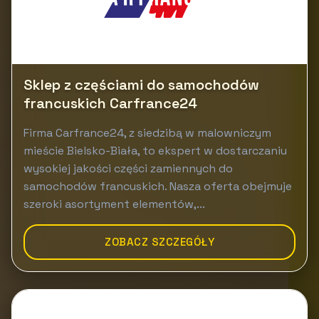
Sklep z częściami do samochodów
francuskich Carfrance24
Firma Carfrance24, z siedzibą w malowniczym
mieście Bielsko-Biała, to ekspert w dostarczaniu
wysokiej jakości części zamiennych do
samochodów francuskich. Nasza oferta obejmuje
szeroki asortyment elementów,...
ZOBACZ SZCZEGÓŁY