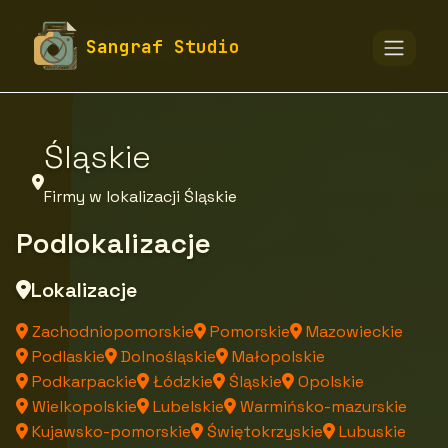
fototapety-sangraf.pl
Firmy
Sangraf Studio
Firmy z województwa
Śląskie
Firmy w lokalizacji Śląskie
Podlokalizacje
Lokalizacje
Zachodniopomorskie
Pomorskie
Mazowieckie
Podlaskie
Dolnośląskie
Małopolskie
Podkarpackie
Łódzkie
Śląskie
Opolskie
Wielkopolskie
Lubelskie
Warmińsko-mazurskie
Kujawsko-pomorskie
Świętokrzyskie
Lubuskie