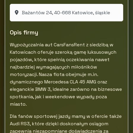
Bażantów 24, 40-668 Katowice, śląskie
Opis firmy
Wypożyczalnia aut CarsFansRent z siedzibą w
Katowicach oferuje szeroką gamę luksusowych
pojazdów, które spełnią oczekiwania nawet
najbardziej wymagających miłośników
motoryzacji. Nasza flota obejmuje m.in.
dynamicznego Mercedesa CLA 45 AMG oraz
eleganckie BMW 3, idealne zarówno na biznesowe
spotkania, jak i weekendowe wypady poza
miasto.
Dla fanów sportowej jazdy mamy w ofercie także
Audi RS3, które dzięki doskonałym osiągom
zapewnia niezapomniane doświadczenia za