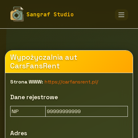
fototapety-sangraf.pl
Firmy
Sangraf Studio
Motoryzacja i transport
Samochody i pojazdy
Wypożyczalnia aut CarsFansRent
Wypożyczalnia aut
CarsFansRent
Strona WWW:
https://carfansrent.pl/
Dane rejestrowe
NIP
99999999999
Adres