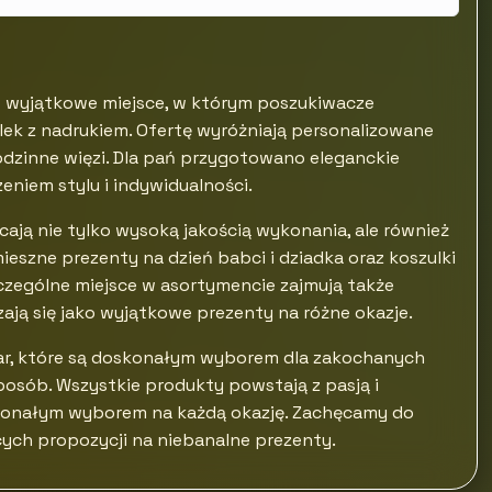
o wyjątkowe miejsce, w którym poszukiwacze
ek z nadrukiem. Ofertę wyróżniają personalizowane
 rodzinne więzi. Dla pań przygotowano eleganckie
eniem stylu i indywidualności.
cają nie tylko wysoką jakością wykonania, ale również
eszne prezenty na dzień babci i dziadka oraz koszulki
zczególne miejsce w asortymencie zajmują także
zają się jako wyjątkowe prezenty na różne okazje.
 par, które są doskonałym wyborem dla zakochanych
osób. Wszystkie produkty powstają z pasją i
oskonałym wyborem na każdą okazję. Zachęcamy do
ących propozycji na niebanalne prezenty.