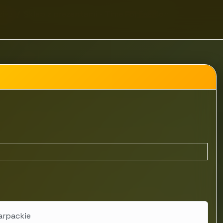
zież
Sklep z prezentami - Time For Fashion
arpackie