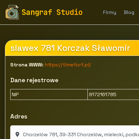
fototapety-sangraf.pl
Firmy
Moda i akcesoria
Od
Sangraf Studio
Firmy
Blog
slawex 781 Korczak Sławomir
Strona WWW:
https://timeforf.pl/
Dane rejestrowe
NIP
8172161785
Adres
Chorzelów 781, 39-331 Chorzelów, mielecki, podk