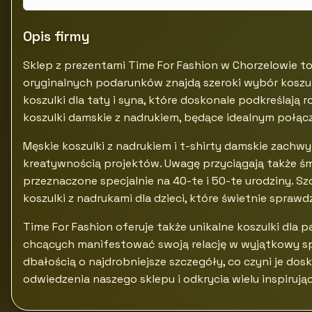
Opis firmy
Sklep z prezentami Time For Fashion w Chorzelowie t
oryginalnych podarunków znajdą szeroki wybór koszul
koszulki dla taty i syna, które doskonale podkreślają
koszulki damskie z nadrukiem, będące idealnym połącz
Męskie koszulki z nadrukiem i t-shirty damskie zachwy
kreatywnością projektów. Uwagę przyciągają także śmi
przeznaczone specjalnie na 40-te i 50-te urodziny. S
koszulki z nadrukami dla dzieci, które świetnie sprawd
Time For Fashion oferuje także unikalne koszulki dla
chcących manifestować swoją relację w wyjątkowy sp
dbałością o najdrobniejsze szczegóły, co czyni je d
odwiedzenia naszego sklepu i odkrycia wielu inspiruj