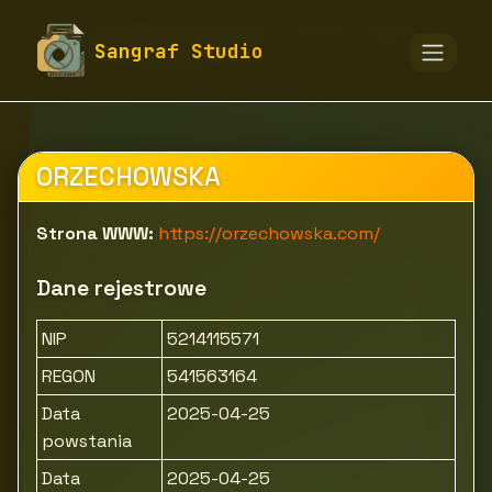
fototapety-sangraf.pl
Firmy
Moda i akcesoria
Sangraf Studio
Odzież
ORZECHOWSKA
ORZECHOWSKA
Strona WWW:
https://orzechowska.com/
Dane rejestrowe
NIP
5214115571
REGON
541563164
Data
2025-04-25
powstania
Data
2025-04-25