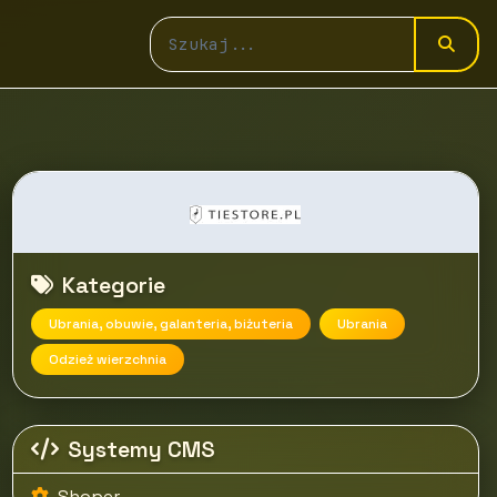
Kategorie
Ubrania, obuwie, galanteria, biżuteria
Ubrania
Odzież wierzchnia
Systemy CMS
Shoper