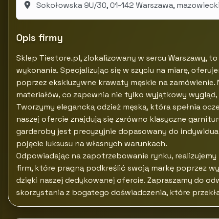
Sokołowska 9U/30, 01-142 Warszawa, mazowieck
Opis firmy
Sklep Tiestore.pl, zlokalizowany w sercu Warszawy, to
wykonania. Specjalizując się w szyciu na miarę, ofe
poprzez ekskluzywne krawaty męskie na zamówienie. 
materiałów, co zapewnia nie tylko wyjątkowy wygląd, 
Tworzymy elegancką odzież męską, która spełnia ocz
naszej ofercie znajdują się zarówno klasyczne garnitur
garderoby jest precyzyjnie dopasowany do indywidualny
pojęcie luksusu na własnych warunkach.
Odpowiadając na zapotrzebowanie rynku, realizujemy r
firm, które pragną podkreślić swoją markę poprzez wy
dzięki naszej dedykowanej ofercie. Zapraszamy do od
skorzystania z bogatego doświadczenia, które przekła