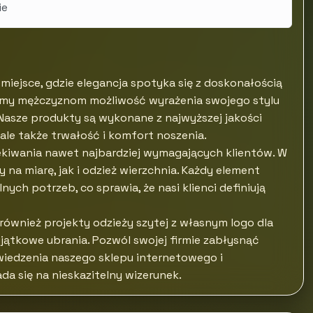
ie
 miejsce, gdzie elegancja spotyka się z doskonałością
rujemy mężczyznom możliwość wyrażenia swojego stylu
Nasze produkty są wykonane z najwyższej jakości
ale także trwałość i komfort noszenia.
ekiwania nawet najbardziej wymagających klientów. W
y na miarę, jak i odzież wierzchnia. Każdy element
ch potrzeb, co sprawia, że nasi klienci definiują
ównież projekty odzieży szytej z własnym logo dla
jątkowe ubrania. Pozwól swojej firmie zabłysnąć
wiedzenia naszego sklepu internetowego i
da się na nieskazitelny wizerunek.