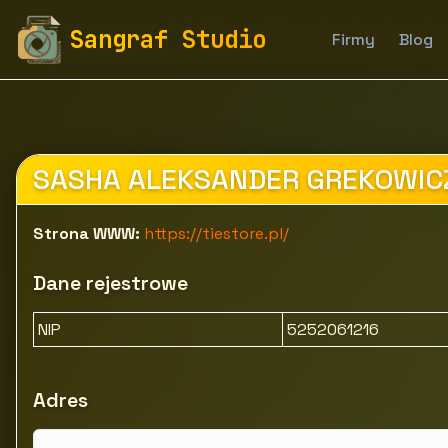
fototapety-sangraf.pl
Firmy
Ubrania, obuwie, galant
Sangraf Studio
Firmy
Blog
Krawaty męskie na zamówienie Warszawa | Sklep inte
SASHA ALEKSANDER GREKOWIC
Strona WWW:
https://tiestore.pl/
Dane rejestrowe
NIP
5252061216
Adres