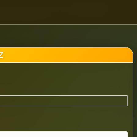
eria, biżuteria
Ubrania
Odzież wierzchnia
rnetowy Tiestore.pl
Z