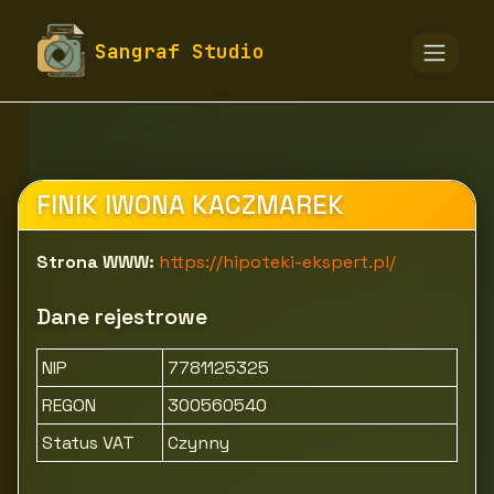
fototapety-sangraf.pl
Firmy
Usługi dla firm
Sangraf Studio
Finanse, księgowość i ubezpieczenia
Ekspert Kredytowy Iwona Kaczmarek
FINIK IWONA KACZMAREK
Strona WWW:
https://hipoteki-ekspert.pl/
Dane rejestrowe
NIP
7781125325
REGON
300560540
Status VAT
Czynny