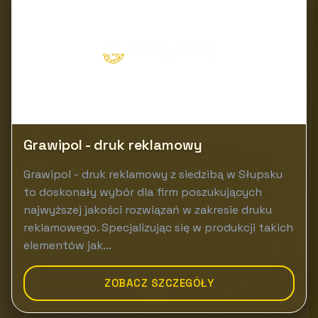
Grawipol - druk reklamowy
Grawipol - druk reklamowy z siedzibą w Słupsku
to doskonały wybór dla firm poszukujących
najwyższej jakości rozwiązań w zakresie druku
reklamowego. Specjalizując się w produkcji takich
elementów jak...
ZOBACZ SZCZEGÓŁY