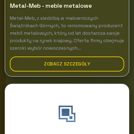
Metal-Meb - meble metalowe
Metal-Meb, z siedzibą w malowniczych
Świątnikach Górnych, to renomowany producent
mebli metalowych, który od lat dostarcza swoje
produkty na rynek krajowy. Oferta firmy obejmuje
szeroki wybór nowoczesnych...
ZOBACZ SZCZEGÓŁY