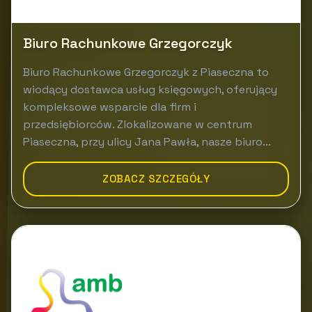
Biuro Rachunkowe Grzegorczyk
Biuro Rachunkowe Grzegorczyk z Piaseczna to
wiodący dostawca usług księgowych, oferujący
kompleksowe wsparcie dla firm i
przedsiębiorców. Zlokalizowane w centrum
Piaseczna, przy ulicy Jana Pawła, nasze biuro...
ZOBACZ SZCZEGÓŁY