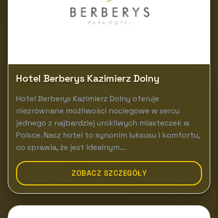
Hotel Berberys Kazimierz Dolny
Hotel Berberys Kazimierz Dolny oferuje
niezrównane możliwości noclegowe w sercu
jednego z najbardziej urokliwych miasteczek w
Polsce. Nasz hotel to synonim luksusu i komfortu,
co sprawia, że jest idealnym...
ZOBACZ SZCZEGÓŁY