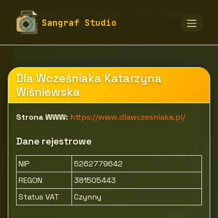
fototapety-sangraf.pl
Firmy
Moda i akcesoria
Sangraf Studio
Odzież
Dla Wcześniaka
Dla Wcześniaka Katarzyna
Wiśniewska
Strona WWW:
https://www.dlawczesniaka.pl/
Dane rejestrowe
NIP
5262779642
REGON
381505443
Status VAT
Czynny