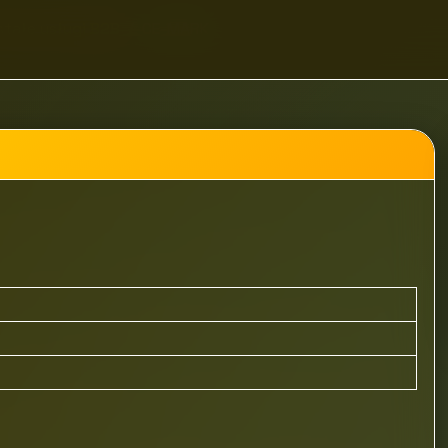
tałe usługi B2B
CE-MARK