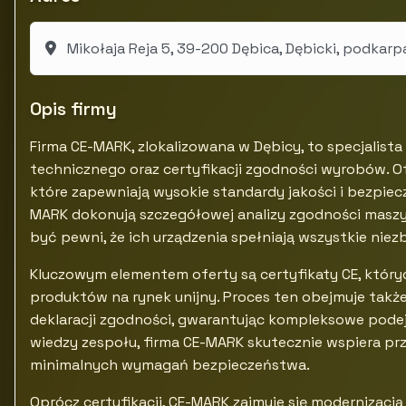
Mikołaja Reja 5, 39-200 Dębica, Dębicki, podkarp
Opis firmy
Firma CE-MARK, zlokalizowana w Dębicy, to specjalis
technicznego oraz certyfikacji zgodności wyrobów. O
które zapewniają wysokie standardy jakości i bezpiec
MARK dokonują szczegółowej analizy zgodności maszyn
być pewni, że ich urządzenia spełniają wszystkie ni
Kluczowym elementem oferty są certyfikaty CE, któr
produktów na rynek unijny. Proces ten obejmuje takż
deklaracji zgodności, gwarantując kompleksowe podejś
wiedzy zespołu, firma CE-MARK skutecznie wspiera p
minimalnych wymagań bezpieczeństwa.
Oprócz certyfikacji, CE-MARK zajmuje się modernizac