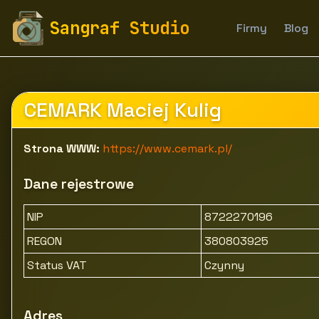
fototapety-sangraf.pl
Firmy
Usługi dla firm
Pozos
Sangraf Studio
Firmy
Blog
CEMARK Maciej Kulig
Strona WWW:
https://www.cemark.pl/
Dane rejestrowe
NIP
8722270196
REGON
380803925
Status VAT
Czynny
Adres