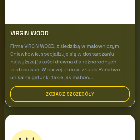
VIRGIN WOOD
Firma VIRGIN WOOD, z siedzibą w malowniczym
Gniewkowie, specjalizuje się w dostarczaniu
najwyższej jakości drewna dla różnorodnych
zastosowań. W naszej ofercie znajdą Państwo
unikalne gatunki takie jak mahoń...
ZOBACZ SZCZEGÓŁY