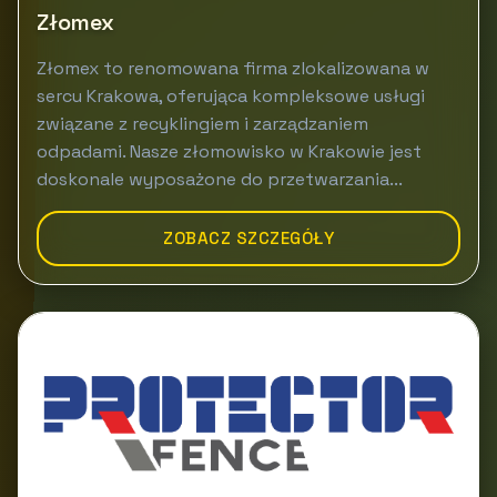
Złomex
Złomex to renomowana firma zlokalizowana w
sercu Krakowa, oferująca kompleksowe usługi
związane z recyklingiem i zarządzaniem
odpadami. Nasze złomowisko w Krakowie jest
doskonale wyposażone do przetwarzania...
ZOBACZ SZCZEGÓŁY