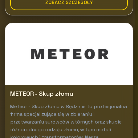
ZOBACZ SZCZEGÓŁY
METEOR - Skup złomu
Meteor - Skup złomu w Będzinie to profesjonalna
firma specjalizująca się w zbieraniu i
przetwarzaniu surowców wtórnych oraz skupie
różnorodnego rodzaju złomu, w tym metali
kolorowych i transformatorów. Nasza...