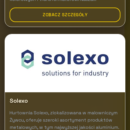
ZOBACZ SZCZEGÓŁY
Solexo
Hurtownia Solexo, zlokalizowana w malowniczym
Żywcu, oferuje szeroki asortyment produktów
metalowych, w tym najwyższej jakości aluminium.