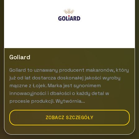
Goliard
Goliard to uznawany producent makaronów, który
już od lat dostarcza doskonałej jakości wyroby
mączne z Łojek. Marka jest synonimem
innowacyjności i dbałości o każdy detal w
procesie produkcji. Wytwórnia...
ZOBACZ SZCZEGÓŁY