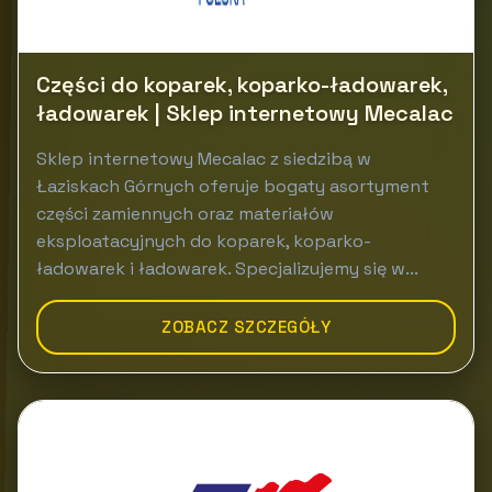
Części do koparek, koparko-ładowarek,
ładowarek | Sklep internetowy Mecalac
Sklep internetowy Mecalac z siedzibą w
Łaziskach Górnych oferuje bogaty asortyment
części zamiennych oraz materiałów
eksploatacyjnych do koparek, koparko-
ładowarek i ładowarek. Specjalizujemy się w...
ZOBACZ SZCZEGÓŁY