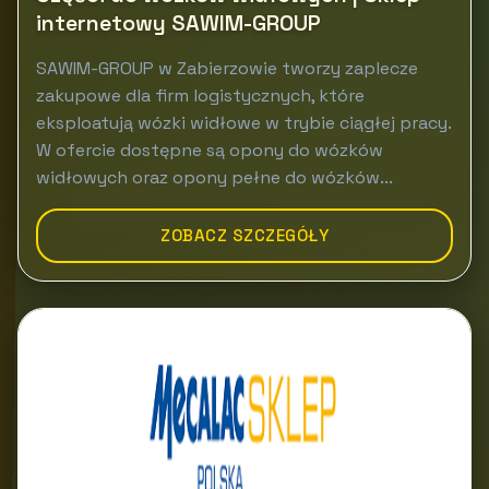
internetowy SAWIM-GROUP
SAWIM-GROUP w Zabierzowie tworzy zaplecze
zakupowe dla firm logistycznych, które
eksploatują wózki widłowe w trybie ciągłej pracy.
W ofercie dostępne są opony do wózków
widłowych oraz opony pełne do wózków...
ZOBACZ SZCZEGÓŁY