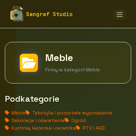
fototapety-sangraf.pl
Firmy
Dom i ogród
Sangraf Studio
Meble
Meble
Firmy w kategorii Meble
Podkategorie
Meble
Tekstylia i pozostałe wyposażenie
Dekoracje i oświetlenie
Ogród
Kuchnia, łazienka i ceramika
RTV i AGD