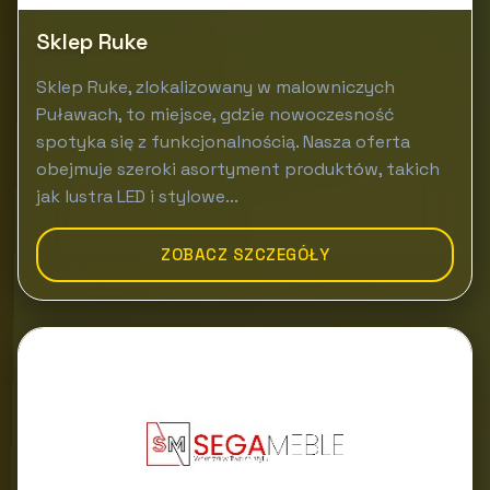
Sklep Ruke
Sklep Ruke, zlokalizowany w malowniczych
Puławach, to miejsce, gdzie nowoczesność
spotyka się z funkcjonalnością. Nasza oferta
obejmuje szeroki asortyment produktów, takich
jak lustra LED i stylowe...
ZOBACZ SZCZEGÓŁY