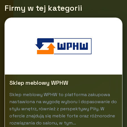
Firmy w tej kategorii
Sklep meblowy WPHW
Sklep meblowy WPHW to platforma zakupowa
nastawiona na wygodę wyboru i dopasowanie do
stylu wnętrz, również z perspektywy Piły. W
ofercie znajdują się meble forte oraz różnorodne
rozwiązania do salonu, w tym...