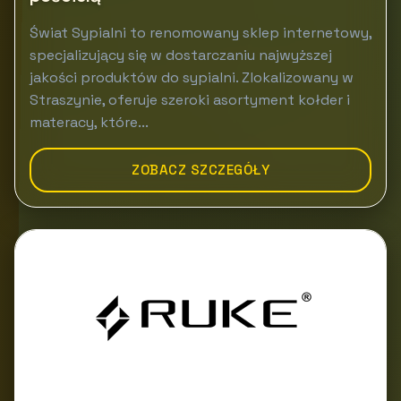
Świat Sypialni to renomowany sklep internetowy,
specjalizujący się w dostarczaniu najwyższej
jakości produktów do sypialni. Zlokalizowany w
Straszynie, oferuje szeroki asortyment kołder i
materacy, które...
ZOBACZ SZCZEGÓŁY