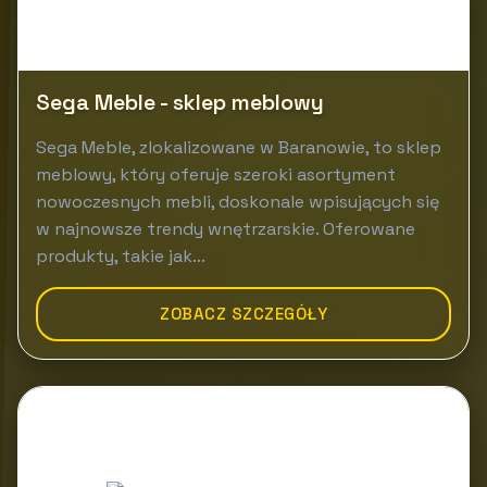
Sega Meble - sklep meblowy
Sega Meble, zlokalizowane w Baranowie, to sklep
meblowy, który oferuje szeroki asortyment
nowoczesnych mebli, doskonale wpisujących się
w najnowsze trendy wnętrzarskie. Oferowane
produkty, takie jak...
ZOBACZ SZCZEGÓŁY