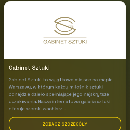
Gabinet Sztuki
Gabinet Sztuki to wyjątkowe miejsce na mapie
Warszawy, w którym każdy miłośnik sztuki
odnajdzie dzieło spełniające jego najskrytsze
oczekiwania. Nasza internetowa galeria sztuki
oferuje szeroki wachlarz...
ZOBACZ SZCZEGÓŁY