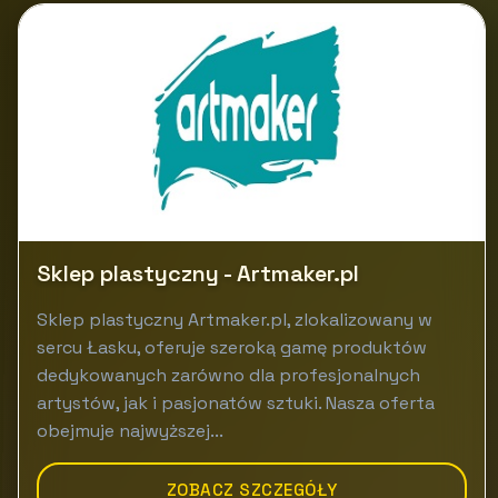
Sklep plastyczny - Artmaker.pl
Sklep plastyczny Artmaker.pl, zlokalizowany w
sercu Łasku, oferuje szeroką gamę produktów
dedykowanych zarówno dla profesjonalnych
artystów, jak i pasjonatów sztuki. Nasza oferta
obejmuje najwyższej...
ZOBACZ SZCZEGÓŁY