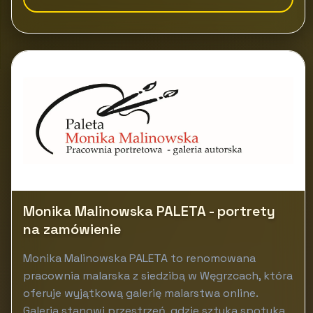
Monika Malinowska PALETA - portrety
na zamówienie
Monika Malinowska PALETA to renomowana
pracownia malarska z siedzibą w Węgrzcach, która
oferuje wyjątkową galerię malarstwa online.
Galeria stanowi przestrzeń, gdzie sztuka spotyka