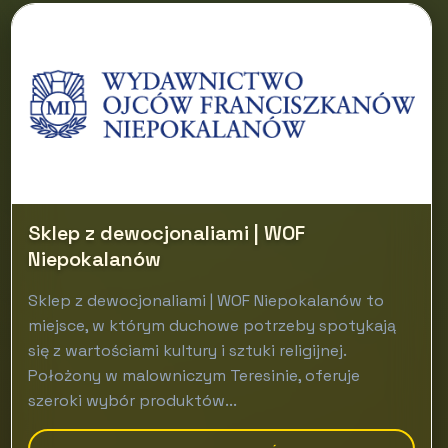
Sklep z dewocjonaliami | WOF
Niepokalanów
Sklep z dewocjonaliami | WOF Niepokalanów to
miejsce, w którym duchowe potrzeby spotykają
się z wartościami kultury i sztuki religijnej.
Położony w malowniczym Teresinie, oferuje
szeroki wybór produktów...