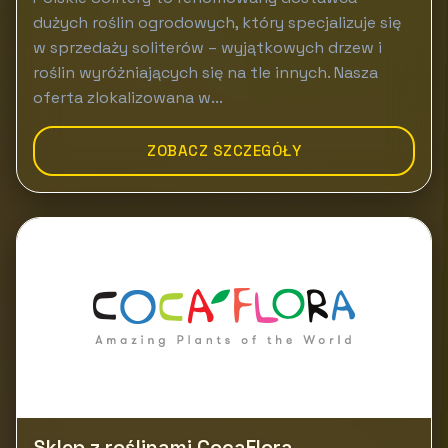
dużych roślin ogrodowych, który specjalizuje się
w sprzedaży soliterów – wyjątkowych drzew i
roślin wyróżniających się na tle innych. Nasza
oferta zlokalizowana w...
ZOBACZ SZCZEGÓŁY
Sklep z roślinami CocaFlora