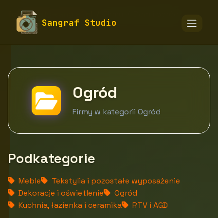
fototapety-sangraf.pl
Firmy
Dom i ogród
Sangraf Studio
Ogród
Ogród
Firmy w kategorii Ogród
Podkategorie
Meble
Tekstylia i pozostałe wyposażenie
Dekoracje i oświetlenie
Ogród
Kuchnia, łazienka i ceramika
RTV i AGD