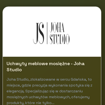
Uchwyty meblowe mosiężne - Joha
Studio
Joha Studio, zlokalizowane w sercu Gdańska, to
miejsce, gdzie precyzja wykonania spotyka się z
elegancją. Specjalizując się w dostarczaniu
mosiężnych uchwytów meblowych, oferujemy
produkty, które nie tylko...