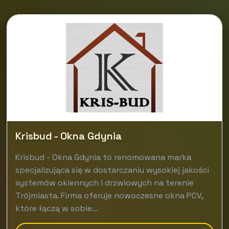
Krisbud - Okna Gdynia
Krisbud - Okna Gdynia to renomowana marka
specjalizująca się w dostarczaniu wysokiej jakości
systemów okiennych i drzwiowych na terenie
Trójmiasta. Firma oferuje nowoczesne okna PCV,
które łączą w sobie...