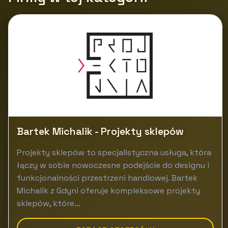
Bartek Michalik - Projekty sklepów
Projekty sklepów to specjalistyczna usługa, która
łączy w sobie nowoczesne podejście do designu i
funkcjonalności przestrzeni handlowej. Bartek
Michalik z Gdyni oferuje kompleksowe projekty
sklepów, które...