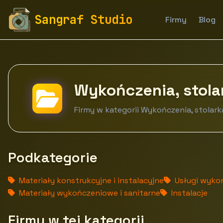
fototapety-sangraf.pl
Firmy
Budownictwo i nieruc
Sangraf Studio
Firmy
Blog
Wykończenia, stola
Firmy w kategorii Wykończenia, stolark
Podkategorie
Materiały konstrukcyjne i instalacyjne
Usługi wyko
Materiały wykończeniowe i sanitarne
Instalacje
Firmy w tej kategorii