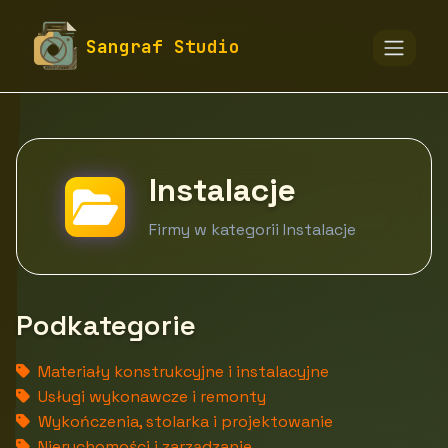
fototapety-sangraf.pl
Firmy
Sangraf Studio
Budownictwo i nieruchomości
Instalacje
Instalacje
Firmy w kategorii Instalacje
Podkategorie
Materiały konstrukcyjne i instalacyjne
Usługi wykonawcze i remonty
Wykończenia, stolarka i projektowanie
Nieruchomości i zarządzanie