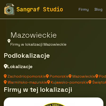
fototapety-sangraf.pl
Firmy
Firmy z województwa
Sangraf Studio
Firmy
Blog
Mazowieckie
Firmy w lokalizacji Mazowieckie
Podlokalizacje
Lokalizacje
Zachodniopomorskie
Pomorskie
Mazowieckie
Pod
Warmińsko-mazurskie
Kujawsko-pomorskie
Świętok
Firmy w tej lokalizacji