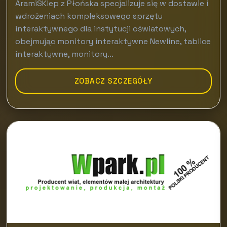
AramiSKlep z Płońska specjalizuje się w dostawie i
wdrożeniach kompleksowego sprzętu
interaktywnego dla instytucji oświatowych,
obejmując monitory interaktywne Newline, tablice
interaktywne, monitory...
ZOBACZ SZCZEGÓŁY