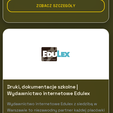
ZOBACZ SZCZEGÓŁY
Druki, dokumentacje szkolne |
Wydawnictwo internetowe Edulex
Wydawnictwo internetowe Edulex z siedzibą w
Warszawie to niezawodny partner każdej placówki