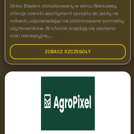
Sklep Bladers zlokalizowany w sercu Warszawy
oferuje szeroki asortyment sprzętu do jazdy na
rolkach, odpowiadając na zróżnicowane potrzeby
użytkowników. W ofercie znajdują się zarówno
rolki rekreacyjne,...
ZOBACZ SZCZEGÓŁY