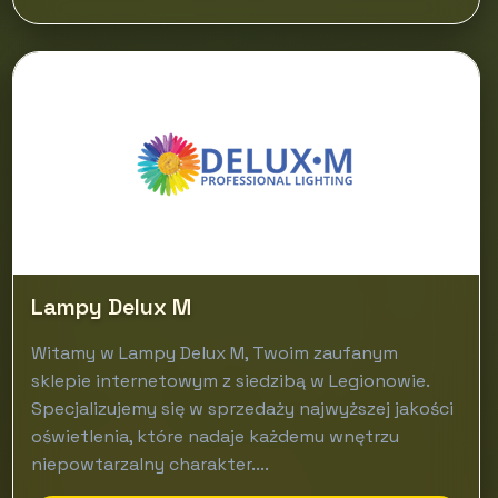
Lampy Delux M
Witamy w Lampy Delux M, Twoim zaufanym
sklepie internetowym z siedzibą w Legionowie.
Specjalizujemy się w sprzedaży najwyższej jakości
oświetlenia, które nadaje każdemu wnętrzu
niepowtarzalny charakter....