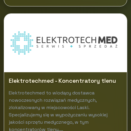
Elektrotechmed - Koncentratory tlenu
Elektrotechmed to wiodący dostawca
nowoczesnych rozwiązań medycznych,
zlokalizowany w miejscowości Laski.
Specjalizujemy się w wypożyczaniu wysokiej
jakości sprzętu medycznego, w tym
koncentratorów tlenu,...