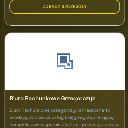
ZOBACZ SZCZEGÓŁY
Biuro Rachunkowe Grzegorczyk
Biuro Rachunkowe Grzegorczyk z Piaseczna to
wiodący dostawca usług księgowych, oferujący
kompleksowe wsparcie dla firm i przedsiębiorców.