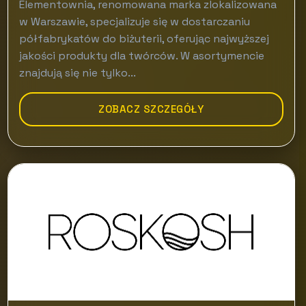
Elementownia, renomowana marka zlokalizowana
w Warszawie, specjalizuje się w dostarczaniu
półfabrykatów do biżuterii, oferując najwyższej
jakości produkty dla twórców. W asortymencie
znajdują się nie tylko...
ZOBACZ SZCZEGÓŁY