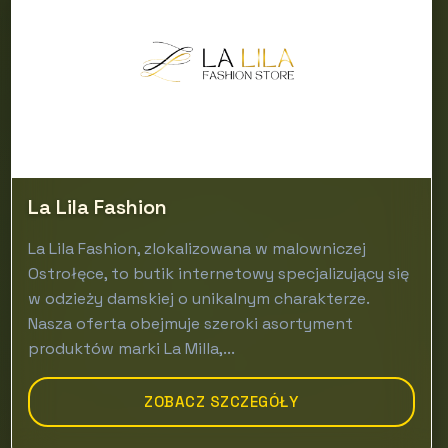
La Lila Fashion
La Lila Fashion, zlokalizowana w malowniczej
Ostrołęce, to butik internetowy specjalizujący się
w odzieży damskiej o unikalnym charakterze.
Nasza oferta obejmuje szeroki asortyment
produktów marki La Milla,...
ZOBACZ SZCZEGÓŁY