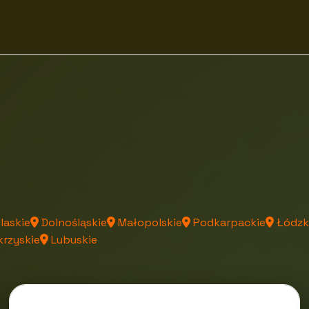
laskie
Dolnośląskie
Małopolskie
Podkarpackie
Łódzk
rzyskie
Lubuskie