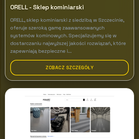
ORELL - Sklep kominiarski
ORELL, sklep kominiarski z siedzibą w Szczecinie,
oferuje szeroką gamę zaawansowanych
systemów kominowych. Specjalizujemy się w
dostarczaniu najwyższej jakości rozwiązań, które
zapewniają bezpieczne i...
ZOBACZ SZCZEGÓŁY