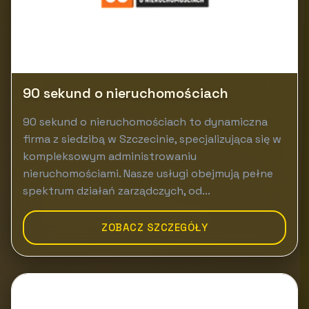
90 sekund o nieruchomościach
90 sekund o nieruchomościach to dynamiczna
firma z siedzibą w Szczecinie, specjalizująca się w
kompleksowym administrowaniu
nieruchomościami. Nasze usługi obejmują pełne
spektrum działań zarządczych, od...
ZOBACZ SZCZEGÓŁY