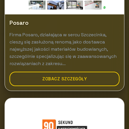
Posaro
Firma Posaro, działająca w sercu Szczecinka,
cieszy się zasłużoną renomą jako dostawca
najwyższej jakości materiałów budowlanych,
szczególnie specjalizując się w zaawansowanych
rozwiązaniach z zakresu...
ZOBACZ SZCZEGÓŁY