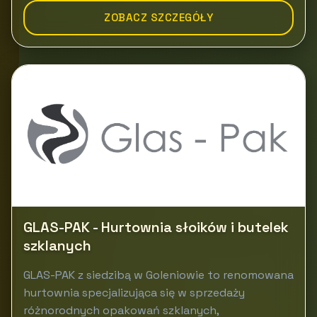
ZOBACZ SZCZEGÓŁY
GLAS-PAK - Hurtownia słoików i butelek
szklanych
GLAS-PAK z siedzibą w Goleniowie to renomowana
hurtownia specjalizująca się w sprzedaży
różnorodnych opakowań szklanych,