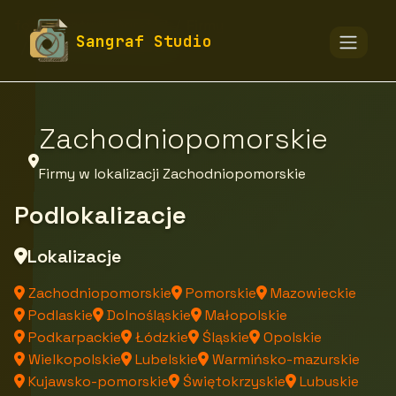
fototapety-sangraf.pl
Firmy
Sangraf Studio
Firmy z województwa
Zachodniopomorskie
Firmy w lokalizacji Zachodniopomorskie
Podlokalizacje
Lokalizacje
Zachodniopomorskie
Pomorskie
Mazowieckie
Podlaskie
Dolnośląskie
Małopolskie
Podkarpackie
Łódzkie
Śląskie
Opolskie
Wielkopolskie
Lubelskie
Warmińsko-mazurskie
Kujawsko-pomorskie
Świętokrzyskie
Lubuskie