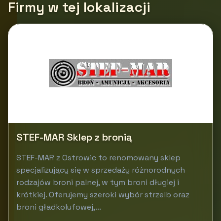
Firmy w tej lokalizacji
STEF-MAR Sklep z bronią
STEF-MAR z Ostrowic to renomowany sklep
specjalizujący się w sprzedaży różnorodnych
rodzajów broni palnej, w tym broni długiej i
krótkiej. Oferujemy szeroki wybór strzelb oraz
broni gładkolufowej,...