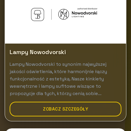
Lampy Nowodvorski
Lampy Nowodvorski to synonim najwyższej
jakości oświetlenia, które harmonijnie łączy
funkcjonalność z estetyką. Nasze kinkiety
wewnętrzne i lampy sufitowe wiszące to
propozycje dla tych, którzy cenią sobie...
ZOBACZ SZCZEGÓŁY