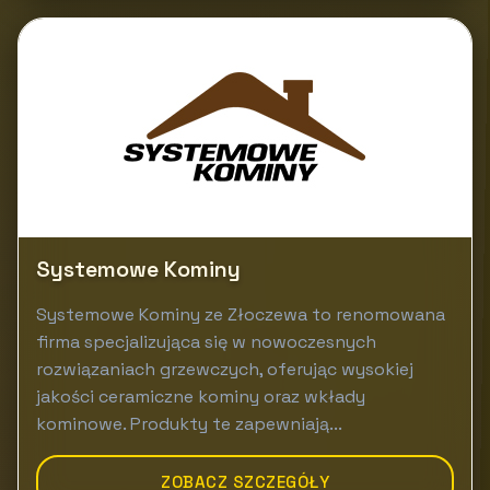
Systemowe Kominy
Systemowe Kominy ze Złoczewa to renomowana
firma specjalizująca się w nowoczesnych
rozwiązaniach grzewczych, oferując wysokiej
jakości ceramiczne kominy oraz wkłady
kominowe. Produkty te zapewniają...
ZOBACZ SZCZEGÓŁY