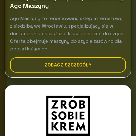
Ago Maszyny
Ago Maszyny to renomowany sklep internetowy
z siedzibą we Wrocławiu, specjalizujący się w
dostarczaniu najwyższej klasy urządzeń do szycia.
Oferta obejmuje maszyny do szycia zarówno dla
początkujących...
ZOBACZ SZCZEGÓŁY