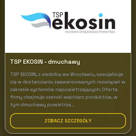
TSP EKOSIN - dmuchawy
TSP EKOSIN, z siedzibą we Wrocławiu, specjalizuje
się w dostarczaniu zaawansowanych rozwiązań w
zakresie systemów napowietrzających. Oferta
firmy obejmuje szeroki wachlarz produktów, w
tym dmuchawy powietrza...
ZOBACZ SZCZEGÓŁY