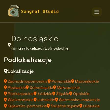
fototapety-sangraf.pl
Firmy
Sangraf Studio
Firmy z województwa Dolnośląskiego
Dolnośląskie
Firmy w lokalizacji Dolnośląskie
Podlokalizacje
Lokalizacje
Zachodniopomorskie
Pomorskie
Mazowieckie
Podlaskie
Dolnośląskie
Małopolskie
Podkarpackie
Łódzkie
Śląskie
Opolskie
Wielkopolskie
Lubelskie
Warmińsko-mazurskie
Kujawsko-pomorskie
Świętokrzyskie
Lubuskie