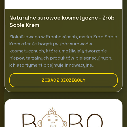
Naturalne surowce kosmetyczne - Zrób
Sobie Krem
Zlokalizowana w Prochowicach, marka Zrób Sobie
Krem oferuje bogaty wybór surowców
kosmetycznych, które umożliwiają tworzenie
niepowtarzalnych produktów pielęgnacyjnych.
Ich asortyment obejmuje innowacyjne...
ZOBACZ SZCZEGÓŁY