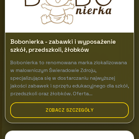
Bobonierka - zabawki i wyposażenie
szkół, przedszkoli, żłobków
Bobonierka to renomowana marka zlokalizowana
w malowniczym Świeradowie Zdroju,
specjalizująca się w dostarczaniu najwyższej
jakości zabawek i sprzętu edukacyjnego dla szkół,
przedszkoli oraz żłobków. Oferta...
ZOBACZ SZCZEGÓŁY