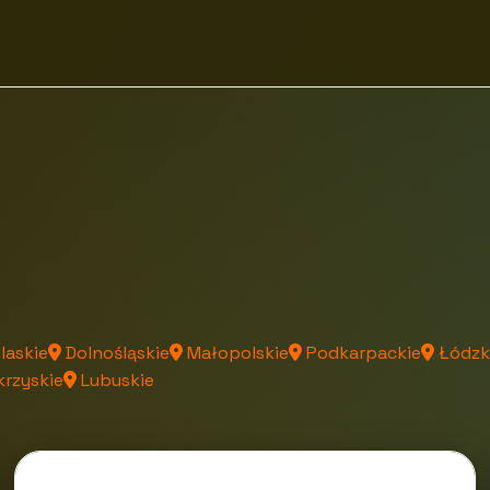
laskie
Dolnośląskie
Małopolskie
Podkarpackie
Łódzk
rzyskie
Lubuskie