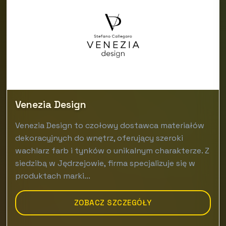
Venezia Design
Venezia Design to czołowy dostawca materiałów
dekoracyjnych do wnętrz, oferujący szeroki
wachlarz farb i tynków o unikalnym charakterze. Z
siedzibą w Jędrzejowie, firma specjalizuje się w
produktach marki...
ZOBACZ SZCZEGÓŁY