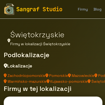
fototapety-sangraf.pl
Firmy
Firmy z województwa
Sangraf Studio
Firmy
Blog
Świętokrzyskie
Firmy w lokalizacji Świętokrzyskie
Podlokalizacje
Lokalizacje
Zachodniopomorskie
Pomorskie
Mazowieckie
Pod
Warmińsko-mazurskie
Kujawsko-pomorskie
Świętok
Firmy w tej lokalizacji