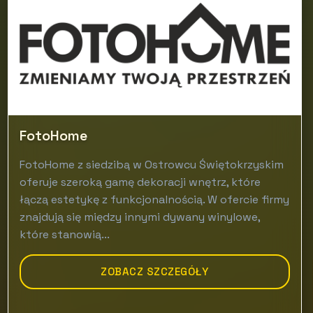
FotoHome
FotoHome z siedzibą w Ostrowcu Świętokrzyskim
oferuje szeroką gamę dekoracji wnętrz, które
łączą estetykę z funkcjonalnością. W ofercie firmy
znajdują się między innymi dywany winylowe,
które stanowią...
ZOBACZ SZCZEGÓŁY