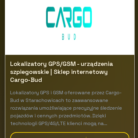
Lokalizatory GPS/GSM - urządzenia
szpiegowskie | Sklep internetowy
Cargo-Bud
Lokalizatory GPS i GSM oferowane przez Cargo-
Bud w Starachowicach to zaawansowane
rozwiązania umożliwiające precyzyjne śledzenie
pojazdów i cennych przedmiotów. Dzięki
technologii GPS/4G/LTE klienci mogą na...