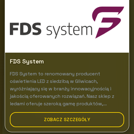
FDS System
FDS System to renomowany producent
oświetlenia LED z siedzibą w Gliwicach,
wyróżniający się w branży innowacyjnością i
jakością oferowanych rozwiązań. Nasz sklep z
ledami oferuje szeroką gamę produktów,...
ZOBACZ SZCZEGÓŁY