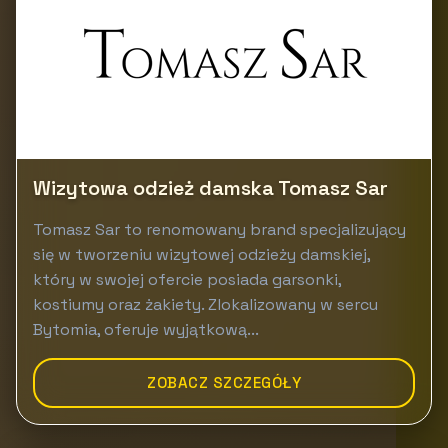
Wizytowa odzież damska Tomasz Sar
Tomasz Sar to renomowany brand specjalizujący
się w tworzeniu wizytowej odzieży damskiej,
który w swojej ofercie posiada garsonki,
kostiumy oraz żakiety. Zlokalizowany w sercu
Bytomia, oferuje wyjątkową...
ZOBACZ SZCZEGÓŁY