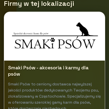
Firmy w tej lokalizacji
Smaki Psów - akcesoria i karmy dla
psów
Smaki Psów to ceniony dostawca najwyższej
jakości produktów dedykowanych Twojemu psu,
zlokalizowany w Częstochowie. Specjalizujemy się
w oferowaniu szerokiej gamy karm dla psów,
które dostarczają niezbędnych...