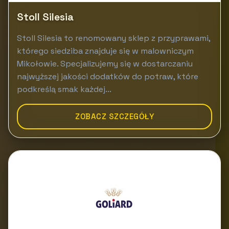
Stoll Silesia
Stoll Silesia to renomowany sklep z przyprawami,
którego siedziba znajduje się w malowniczym
Mikołowie. Specjalizujemy się w dostarczaniu
najwyższej jakości dodatków do potraw, które
podkreślą smak każdej...
ZOBACZ SZCZEGÓŁY