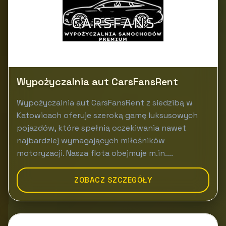
Wypożyczalnia aut CarsFansRent
Wypożyczalnia aut CarsFansRent z siedzibą w
Katowicach oferuje szeroką gamę luksusowych
pojazdów, które spełnią oczekiwania nawet
najbardziej wymagających miłośników
motoryzacji. Nasza flota obejmuje m.in....
ZOBACZ SZCZEGÓŁY