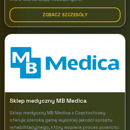
ZOBACZ SZCZEGÓŁY
Sklep medyczny MB Medica
Sklep medyczny MB Medica z Częstochowy
oferuje szeroką gamę wysokiej jakości sprzętu
rehabilitacyjnego, który wspiera proces powrotu