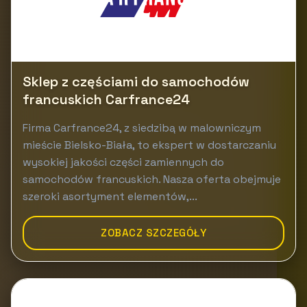
Sklep z częściami do samochodów
francuskich Carfrance24
Firma Carfrance24, z siedzibą w malowniczym
mieście Bielsko-Biała, to ekspert w dostarczaniu
wysokiej jakości części zamiennych do
samochodów francuskich. Nasza oferta obejmuje
szeroki asortyment elementów,...
ZOBACZ SZCZEGÓŁY