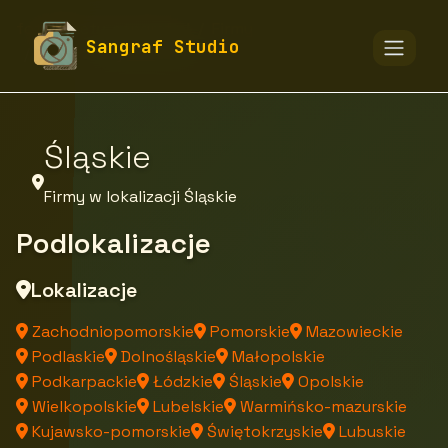
fototapety-sangraf.pl
Firmy
Sangraf Studio
Firmy z województwa
Śląskie
Firmy w lokalizacji Śląskie
Podlokalizacje
Lokalizacje
Zachodniopomorskie
Pomorskie
Mazowieckie
Podlaskie
Dolnośląskie
Małopolskie
Podkarpackie
Łódzkie
Śląskie
Opolskie
Wielkopolskie
Lubelskie
Warmińsko-mazurskie
Kujawsko-pomorskie
Świętokrzyskie
Lubuskie