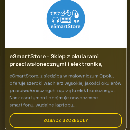
eSmartStore - Sklep z okularami
przeciwsłonecznymi i elektroniką
eSmartStore, z siedzibą w malowniczym Opolu,
oferuje szeroki wachlarz wysokiej jakości okularów
przeciwsłonecznych i sprzętu elektronicznego.
Nasz asortyment obejmuje nowoczesne
smartfony, wydajne laptopy...
ZOBACZ SZCZEGÓŁY