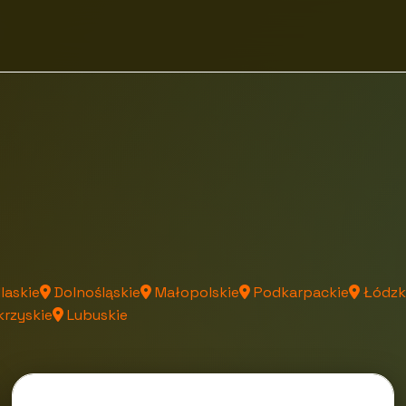
laskie
Dolnośląskie
Małopolskie
Podkarpackie
Łódzk
rzyskie
Lubuskie