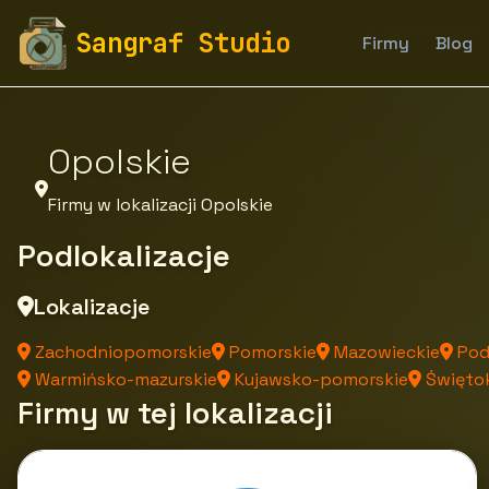
fototapety-sangraf.pl
Firmy
Firmy z województwa
Sangraf Studio
Firmy
Blog
Opolskie
Firmy w lokalizacji Opolskie
Podlokalizacje
Lokalizacje
Zachodniopomorskie
Pomorskie
Mazowieckie
Pod
Warmińsko-mazurskie
Kujawsko-pomorskie
Świętok
Firmy w tej lokalizacji