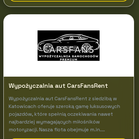
Wypożyczalnia aut CarsFansRent
Wypożyczalnia aut CarsFansRent z siedzibą w
Katowicach oferuje szeroką gamę luksusowych
pojazdów, które spełnią oczekiwania nawet
najbardziej wymagających miłośników
motoryzacji. Nasza flota obejmuje m.in....