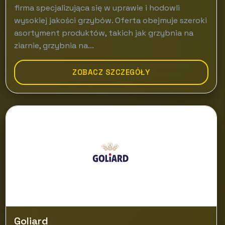
firma specjalizująca się w uprawie i hodowli
wysokiej jakości grzybów. Oferta obejmuje szeroki
asortyment produktów, takich jak grzybnia na
ziarnie, grzybnia na...
ZOBACZ SZCZEGÓŁY
Goliard