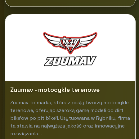
Zuumav - motocykle terenowe
Zuumav to marka, która z pasją tworzy motocykle
terenowe, oferując szeroką gamę modeli od dirt
bike'ów po pit bike'i. Usytuowana w Rybniku, firma
ta stawia na najwyższą jakość oraz innowacyjne
rozwiązania...