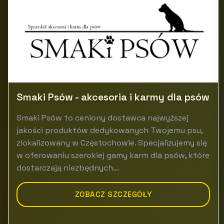
Smaki Psów - akcesoria i karmy dla psów
Smaki Psów to ceniony dostawca najwyższej
jakości produktów dedykowanych Twojemu psu,
zlokalizowany w Częstochowie. Specjalizujemy się
w oferowaniu szerokiej gamy karm dla psów, które
dostarczają niezbędnych...
ZOBACZ SZCZEGÓŁY