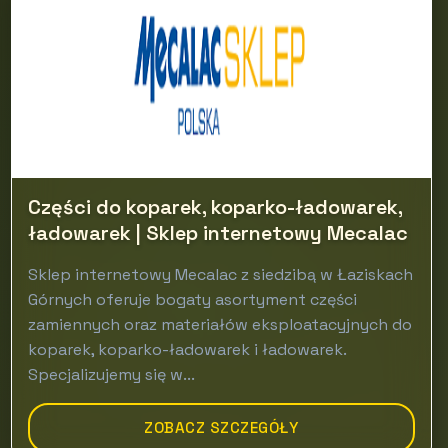
Części do koparek, koparko-ładowarek,
ładowarek | Sklep internetowy Mecalac
Sklep internetowy Mecalac z siedzibą w Łaziskach
Górnych oferuje bogaty asortyment części
zamiennych oraz materiałów eksploatacyjnych do
koparek, koparko-ładowarek i ładowarek.
Specjalizujemy się w...
ZOBACZ SZCZEGÓŁY