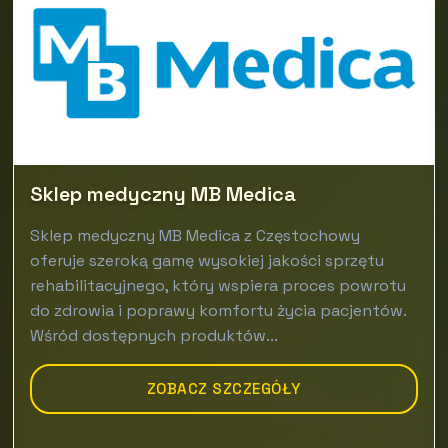
Sklep medyczny MB Medica
Sklep medyczny MB Medica z Częstochowy
oferuje szeroką gamę wysokiej jakości sprzętu
rehabilitacyjnego, który wspiera proces powrotu
do zdrowia i poprawy komfortu życia pacjentów.
Wśród dostępnych produktów...
ZOBACZ SZCZEGÓŁY