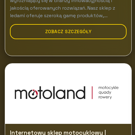
wyróżniający się w branży innowacyjnością i
jakością oferowanych rozwiązań. Nasz sklep z
ledami oferuje szeroką gamę produktów,...
ZOBACZ SZCZEGÓŁY
Internetowy sklep motocyklowy |