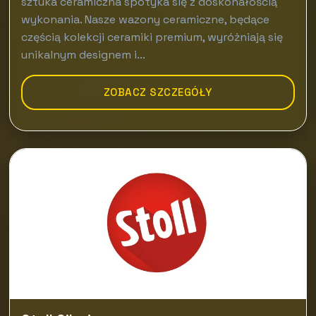
sztuka ceramiczna spotyka się z doskonałością
wykonania. Nasze wazony ceramiczne, będące
częścią kolekcji ceramiki premium, wyróżniają się
unikalnym designem i...
ZOBACZ SZCZEGÓŁY