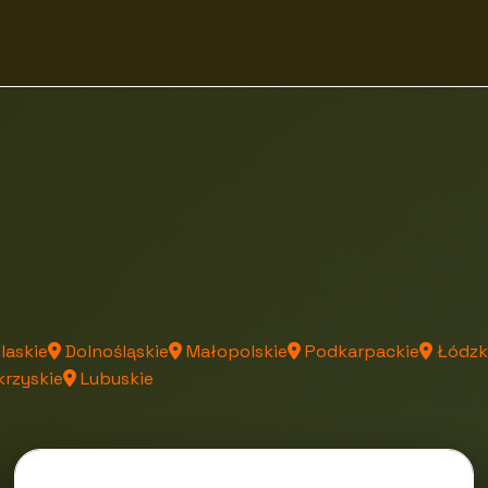
laskie
Dolnośląskie
Małopolskie
Podkarpackie
Łódzk
rzyskie
Lubuskie