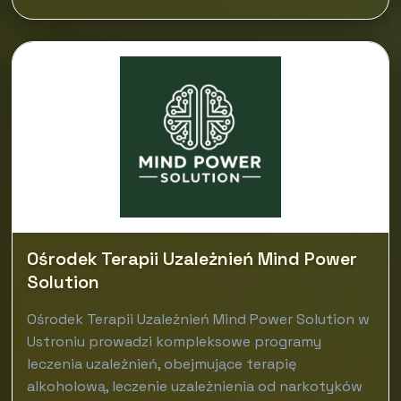
Ośrodek Terapii Uzależnień Mind Power
Solution
Ośrodek Terapii Uzależnień Mind Power Solution w
Ustroniu prowadzi kompleksowe programy
leczenia uzależnień, obejmujące terapię
alkoholową, leczenie uzależnienia od narkotyków