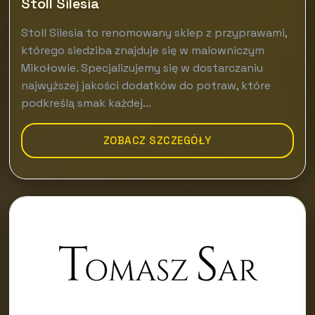
Stoll Silesia
Stoll Silesia to renomowany sklep z przyprawami,
którego siedziba znajduje się w malowniczym
Mikołowie. Specjalizujemy się w dostarczaniu
najwyższej jakości dodatków do potraw, które
podkreślą smak każdej...
ZOBACZ SZCZEGÓŁY