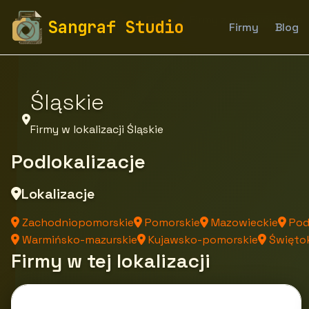
fototapety-sangraf.pl
Firmy
Firmy z województwa
Sangraf Studio
Firmy
Blog
Śląskie
Firmy w lokalizacji Śląskie
Podlokalizacje
Lokalizacje
Zachodniopomorskie
Pomorskie
Mazowieckie
Pod
Warmińsko-mazurskie
Kujawsko-pomorskie
Świętok
Firmy w tej lokalizacji