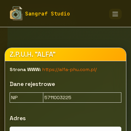
fototapety-sangraf.pl
Firmy
Sangraf Studio
BHP, czystość i sprzątanie
Sklep z odzieżą roboczą Alfa
Z.P.U.H. "ALFA"
Strona WWW:
https://alfa-phu.com.pl/
Dane rejestrowe
NIP
5711003225
Adres