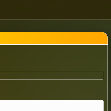
two
Pasza dla zwierząt JAR-PASZ