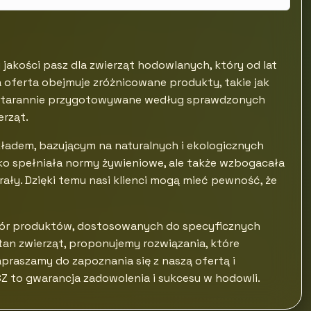
jakości pasz dla zwierząt hodowlanych, który od lat
a oferta obejmuje zróżnicowane produkty, takie jak
e są starannie przygotowywane według sprawdzonych
erząt.
ładem, bazującym na naturalnych i ekologicznych
lko spełniała normy żywieniowe, ale także wzbogacała
ały. Dzięki temu nasi klienci mogą mieć pewność, że
ybór produktów, dostosowanych do specyficznych
an zwierząt, proponujemy rozwiązania, które
praszamy do zapoznania się z naszą ofertą i
Z to gwarancja zadowolenia i sukcesu w hodowli.