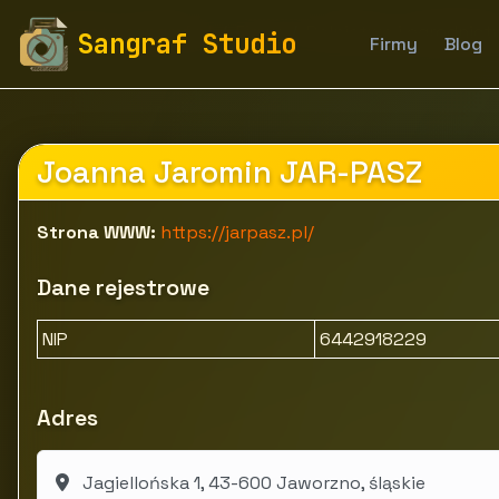
fototapety-sangraf.pl
Firmy
Rolnictwo i ogrodnic
Sangraf Studio
Firmy
Blog
Joanna Jaromin JAR-PASZ
Strona WWW:
https://jarpasz.pl/
Dane rejestrowe
NIP
6442918229
Adres
Jagiellońska 1, 43-600 Jaworzno, śląskie