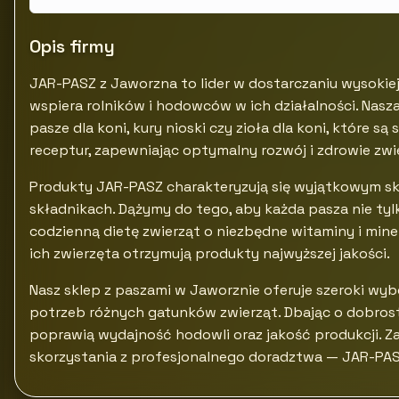
Opis firmy
JAR-PASZ z Jaworzna to lider w dostarczaniu wysokiej 
wspiera rolników i hodowców w ich działalności. Nasz
pasze dla koni, kury nioski czy zioła dla koni, któr
receptur, zapewniając optymalny rozwój i zdrowie zwi
Produkty JAR-PASZ charakteryzują się wyjątkowym sk
składnikach. Dążymy do tego, aby każda pasza nie ty
codzienną dietę zwierząt o niezbędne witaminy i miner
ich zwierzęta otrzymują produkty najwyższej jakości.
Nasz sklep z paszami w Jaworznie oferuje szeroki w
potrzeb różnych gatunków zwierząt. Dbając o dobrost
poprawią wydajność hodowli oraz jakość produkcji. Za
skorzystania z profesjonalnego doradztwa — JAR-PAS