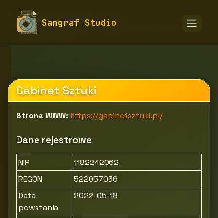
fototapety-sangraf.pl
Firmy
Sangraf Studio
Edukacja, kultura i rozrywka
Kultura i sztuka
Gabinet Sztuki
Gabinet Sztuki
Strona WWW:
https://gabinetsztuki.pl/
Dane rejestrowe
NIP
1182242062
REGON
522057036
Data
2022-05-18
powstania