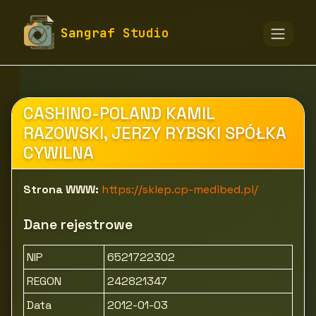
fototapety-sangraf.pl
Firmy
Zdrowie i uroda
Sangraf Studio
Sprzęt i wyroby medyczne
CP-MEDIBED
CASHINO-POLAND KAMIL
RAZOWSKI, JERZY RYBSKI SPÓŁKA
CYWILNA
Strona WWW:
https://sklep.cp-medibed.pl/
Dane rejestrowe
NIP
6521722302
REGON
242821347
Data
2012-01-03