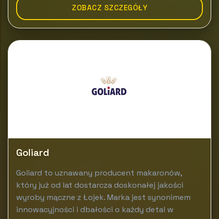
ZOBACZ SZCZEGÓŁY
Goliard
Goliard to uznawany producent makaronów,
który już od lat dostarcza doskonałej jakości
wyroby mączne z Łojek. Marka jest synonimem
innowacyjności i dbałości o każdy detal w